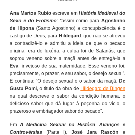
Wikicommons
Ana Martos Rubio
escreve em
História Medieval do
Sexo e do Erotismo
: “assim como para
Agostinho
de Hipona
(Santo Agostinho) a concupiscência é o
castigo de Deus, para
Hildegard
, que não se atreveu
a contradizê-lo e admitiu a ideia de que o pecado
original era de luxúria, a culpa foi de Satanás, que
soprou veneno sobre a maçã antes de entregá-la a
Eva
, invejoso de sua maternidade. Esse veneno foi,
precisamente, o prazer, e seu sabor, o desejo sexual”.
E continua: “O desejo sexual é o sabor da maçã,
De
Gustu Pomi
, o título da obra de
Hildegard de Bingen
na qual descreve o sabor da condição humana, o
delicioso sabor que dá lugar à peçonha do vício, o
prazeroso e embriagador sabor do pecado”.
Em
A Medicina Sexual na História. Avanços e
Controvérsias
(Parte I),
José Jara Rascón
e