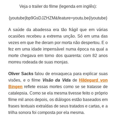
Veja o trailer do filme (legenda em inglês):
{youtube}bp9GsDJZHZM&feature=youtu.be{/youtube}
A saúde da abadessa era tão frágil que em várias
ocasiões recebeu a extrema unção. Só em uma das
vezes em que lhe deram por morta não despertou. E o
fez em uma idade impensável numa época na qual a
morte chegava em torno dos quarenta: com 82 anos
morreu rodeada de suas monjas.
Oliver Sacks
falou de enxaqueca para explicar suas
visões, e o filme
Visão da Vida
de
Hildegard von
Bingen
reflete essas mortes como se se tratasse de
catalepsia. Como se ela mesma tivesse feito o próprio
filme mil anos depois, os diálogos estão baseados em
frases textuais extraídas de seus tratados e cartas, e a
trilha sonora foi composta por ela mesma.