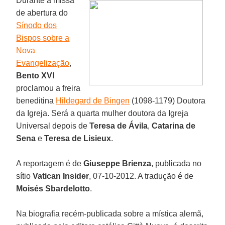
Durante a missa
de abertura do
Sínodo dos
Bispos sobre a
Nova
Evangelização
,
Bento XVI
proclamou a freira
beneditina
Hildegard de Bingen
(1098-1179) Doutora
da Igreja. Será a quarta mulher doutora da Igreja
Universal depois de
Teresa de Ávila
,
Catarina de
Sena
e
Teresa de Lisieux
.
A reportagem é de
Giuseppe Brienza
, publicada no
sítio
Vatican Insider
, 07-10-2012. A tradução é de
Moisés Sbardelotto
.
Na biografia recém-publicada sobre a mística alemã,