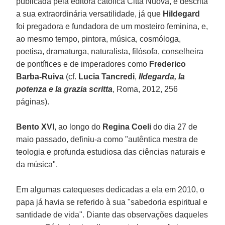
publicada pela editora católica Città Nuova, é descrita
a sua extraordinária versatilidade, já que
Hildegard
foi pregadora e fundadora de um mosteiro feminina, e,
ao mesmo tempo, pintora, música, cosmóloga,
poetisa, dramaturga, naturalista, filósofa, conselheira
de pontífices e de imperadores como
Frederico
Barba-Ruiva
(cf.
Lucia Tancredi
,
Ildegarda, la
potenza e la grazia scritta
, Roma, 2012, 256
páginas).
Bento XVI
, ao longo do
Regina Coeli
do dia 27 de
maio passado, definiu-a como "autêntica mestra de
teologia e profunda estudiosa das ciências naturais e
da música".
Em algumas catequeses dedicadas a ela em 2010, o
papa já havia se referido à sua "sabedoria espiritual e
santidade de vida". Diante das observações daqueles