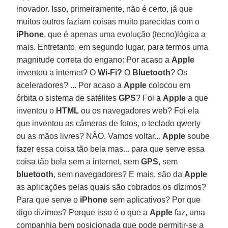
inovador. Isso, primeiramente, não é certo, já que
muitos outros faziam coisas muito parecidas com o
iPhone
, que é apenas uma evolução (tecno)lógica a
mais. Entretanto, em segundo lugar, para termos uma
magnitude correta do engano: Por acaso a
Apple
inventou a internet? O
Wi-Fi?
O
Bluetooth
? Os
aceleradores? ... Por acaso a
Apple
colocou em
órbita o sistema de satélites
GPS
? Foi a
Apple
a que
inventou o
HTML
ou os navegadores web? Foi ela
que inventou as câmeras de fotos, o teclado qwerty
ou as mãos livres? NÃO. Vamos voltar...
Apple
soube
fazer essa coisa tão bela mas... para que serve essa
coisa tão bela sem a internet, sem
GPS
, sem
bluetooth
, sem navegadores? E mais, são da
Apple
as aplicações pelas quais são cobrados os dízimos?
Para que serve o
iPhone
sem aplicativos? Por que
digo dízimos? Porque isso é o que a
Apple
faz, uma
companhia bem posicionada que pode permitir-se a