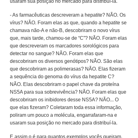
usaram sua posição no mercado para distribuí-la.
- As farmacêuticas descreveram a hepatite? NÃO. Os
vírus? NÃO. Foram elas as que, quando a hepatite se
chamava não-A e não-B, descobriram o novo vírus
que, mais tarde, chamou-se de “C”? NÃO. Foram elas
que descreveram os marcadores sorológicos para
detectar no sangue? NÃO. Foram elas que
descobriram os diversos genótipos? NÃO. São elas
que descobriram as polimerasas? NÃO. Elas fizeram
a sequência do genoma do vírus da hepatite C?
NÃO. Elas descobriram o papel chave da proteína
NS5A para sua sobrevivência? NÃO. Foram elas que
descobriram os inibidores desse NS5A? NÃO... O
que elas fizeram? Coletaram toda essa informação,
poliram um pouco a molécula, engarrafaram-na e
usaram sua posição no mercado para distribuí-la.
E assim o é para quantos exemplos vocês queiram.