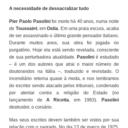
A necessidade de dessacralizar tudo
Pier Paolo Pasolini
foi morto há 40 anos, numa noite
de
Toussaint
, em
Ostia
. Em uma praia escura, acaba
de ser assassinado o último grande pensador italiano.
Durante muitos anos, sua obra foi jogada no
purgatório. Hoje ela está sendo revelada, consciente
de sua perturbadora atualidade.
Pasolini
é estudado
– é um dos autores que atrai o maior número de
doutorandos na Itália –, traduzido e revisitado. O
incendiário retorna quase à moda, e nos lembramos
do escritor sendo atacado pelos tribunais, condenado
por atentar contra a religião do Estado (no
lançamento de
A Ricotta
, em 1963).
Pasolini
destruidor, o corsário.
Mas seus escritos devem também ser vistos por sua
relação com o sagrado. No dia 13 de março de 1975,