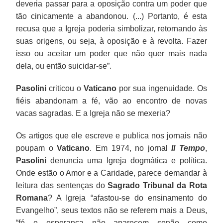
deveria passar para a oposição contra um poder que
tão cinicamente a abandonou. (...) Portanto, é esta
recusa que a Igreja poderia simbolizar, retornando às
suas origens, ou seja, à oposição e à revolta. Fazer
isso ou aceitar um poder que não quer mais nada
dela, ou então suicidar-se”.
Pasolini
criticou o
Vaticano
por sua ingenuidade. Os
fiéis abandonam a fé, vão ao encontro de novas
vacas sagradas. E a Igreja não se mexeria?
Os artigos que ele escreve e publica nos jornais não
poupam o
Vaticano
. Em 1974, no jornal
Il Tempo
,
Pasolini
denuncia uma Igreja dogmática e política.
Onde estão o Amor e a Caridade, parece demandar à
leitura das sentenças do
Sagrado Tribunal da Rota
Romana
? A Igreja “afastou-se do ensinamento do
Evangelho”, seus textos não se referem mais a Deus,
“fé e esperança não aparecem senão como