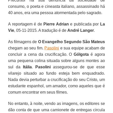
Precursor na sua denúncia da sociedade de
consumo, o poeta e cineasta italiano, assassinado há
40 anos, era uma pessoa atormentada pelo sagrado.
A reportagem é de
Pierre Adrian
e publicada por
La
Vie
, 05-11-2015. A tradução é de
André Langer
.
As filmagens de
O Evangelho Segundo São Mateus
chegam ao seu fim.
Pasolini
e sua equipe acabam de
concluir a cena da crucificação. O
Gólgota
é agora
uma pequena colina situada sobre alguns montes ao
sul da
Itália
.
Pasolini
assegurou-se de que esse
vilarejo situado ao fundo esteja bem enquadrado.
Nada devia perturbar a crucificação do seu Cristo, um
estudante espanhol, um amador, como aqueles que é
comum encontrar em seus filmes.
No entanto, à noite, vendo as imagens, os editores se
dão conta de que uma camionete de entregas circula