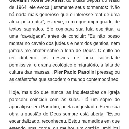
Giovanni Rossi
de
Assis
, dois dias depois do Natal
de 1964, ele evoca justamente seus tormentos: “Não
há nada mais generoso que o interesse real de uma
alma pela outra”, escreve, como que impregnado de
textos sagrados. Ele compara sua luta espiritual a
uma “cavalgada”, antes de concluir: “Eu não posso
montar no cavalo dos judeus e nem dos gentios, nem
jamais me abater sobre a terra de Deus”. O culto ao
rei dinheiro, os desvios de uma sociedade
permissiva, o drama ecológico e migratório, a falta de
cultura das massas...
Pier Paolo Pasolini
pressagiou
as catástrofes que sacodem o mundo contemporâneo.
Hoje, mais do que nunca, as inquietações da Igreja
parecem coincidir com as suas. Há um sopro do
apocalipse em
Pasolini
, poeta angustiado. E em sua
obra a questão de Deus sempre está aberta. “Estou
escandalizado, reconheceu. Estou na medida em que
estendo uma corda, ou melhor, um cordão umbilical