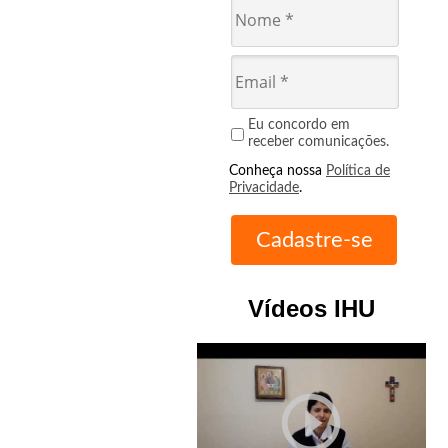
Eu concordo em
receber comunicações.
Conheça nossa
Política de
Privacidade
.
Vídeos IHU
play_circle_outline