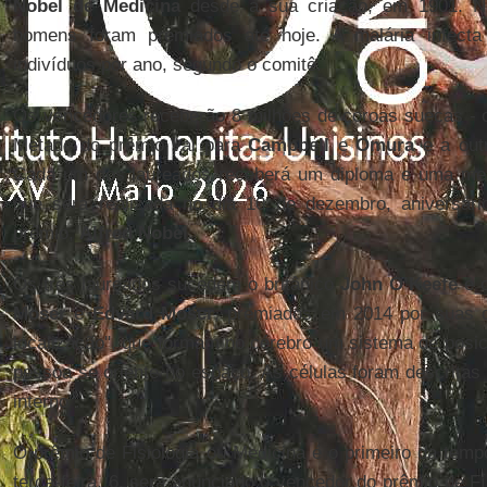
Nobel de Medicina
desde a sua criação, em 1901. No
homens foram premiados até hoje. A malária infect
indivíduos por ano, segundo o comitê.
Os vencedores receberão 8 milhões de coroas suecas - o
Metade do prêmio vai para
Campbell
e
Omura
e a out
Cada um dos laureados receberá um diploma e uma med
que será realizada no dia 10 de dezembro, aniversár
prêmio,
Alfred Nobel
.
Os três laureados sucedem o britânico
John O’Keefe
e o
Moser
e
Edvard Moser
, premiados em 2014 por suas d
localização", que formam no cérebro um sistema de posic
pessoa se oriente no espaço. As células foram descrit
interno".
O prêmio de Fisiologia ou Medicina é o primeiro da tem
terça-feira, 6, será anunciado o vencedor do prêmio de Fís