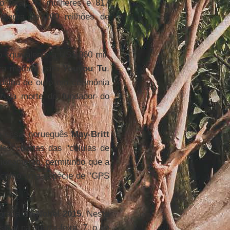
 total, 47 mulheres e 817
a cerca de 200 milhões de
 equivalente a US$ 960 mil.
ra metade para
Youyou Tu
.
alha de ouro em cerimônia
io da morte do fundador do
 casal norueguês
May-Britt
escobertas das "células de
ionamento, permitindo que a
as como uma espécie de "GPS
porada do
Nobel 2015
. Nesta
ica, na quarta-feira, 7, o de