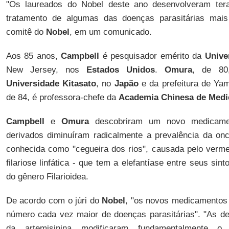
"Os laureados do Nobel deste ano desenvolveram tera
tratamento de algumas das doenças parasitárias mais
comitê do
Nobel
, em um comunicado.
Aos 85 anos,
Campbell
é pesquisador emérito da
Unive
New Jersey, nos
Estados Unidos
.
Omura
, de 80
Universidade Kitasato
, no
Japão
e da prefeitura de Ya
de 84, é professora-chefe da
Academia Chinesa de Medic
Campbell
e
Omura
descobriram um novo medicamen
derivados diminuíram radicalmente a prevalência da o
conhecida como "cegueira dos rios", causada pelo verm
filariose linfática - que tem a elefantíase entre seus si
do gênero Filarioidea.
De acordo com o júri do
Nobel
, "os novos medicamentos
número cada vez maior de doenças parasitárias". "As d
da artemisinina modificaram fundamentalmente o