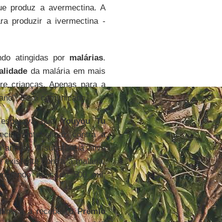
que produz a avermectina. A
ra produzir a ivermectina -
ndo atingidas por
malárias
.
alidade
da malária em mais
e crianças. Apenas para a
 ano", diz o comunicado.
a esperava que
Youyou Tu
cialmente eficaz contra a
a annua). A substância ativa
e existente contra a malária,
matando mais de 500 mil,
hinesa a receber o
Prêmio