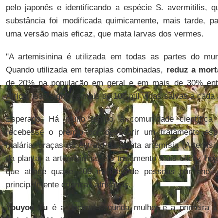
pelo japonês e identificando a espécie S. avermitilis, 
substância foi modificada quimicamente, mais tarde, pa
uma versão mais eficaz, que mata larvas dos vermes.
"A artemisinina é utilizada em todas as partes do mu
Quando utilizada em terapias combinadas,
reduz a mort
de 20% na população em geral e em mais de 30% entr
África, isso significa mais de 100 mil vidas salvas a cada
Esperado. Há muito tempo a comunidade científic
recebesse o prêmio por descobrir um tratamento espe
malária, graças ao extrato da planta artemísia (Artemisi
da planta, a artemisinina, é o tratamento mais eficaz hoj
que atinge quase 200 milhões de pessoas por ano, 
principalmente crianças africanas.
Youyou Tu
é a décima segunda mulher e a primeira c