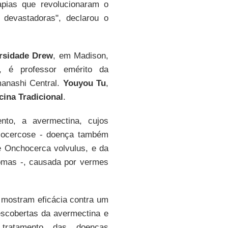
pias que revolucionaram o
 devastadoras", declarou o
rsidade Drew
, em Madison,
, é professor emérito da
manashi Central.
Youyou Tu
,
ina Tradicional
.
to, a avermectina, cujos
ncocercose - doença também
e Onchocerca volvulus, e da
ntomas -, causada por vermes
 mostram eficácia contra um
escobertas da avermectina e
 tratamento das doenças