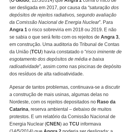
(
O Globo
, 12/5/2014) que
Angra 2
corria o risco de
ser desligada em 2017, por causa da
“saturação dos
depósitos de rejeitos radiativos, segundo avaliação
da Comissão Nacional de Energia Nuclear
”. Para
Angra 1
o risco sobreviria em 2018 ou 2019. E não
se sabia o que será feito com os rejeitos de
Angra
3
,
em construção. Uma auditoria do Tribunal de Contas
da União (
TCU
) havia constatado o “
risco iminente de
esgotamento dos depósitos de média e baixa
radioatividade
”, assim como nas piscinas de depósito
dos resíduos de alta radioatividade.
Apesar de tantos problemas, continuava-se a discutir
a construção de mais usinas, algumas delas no
Nordeste, com os rejeitos depositados no
Raso da
Catarina
, reserva ambiental – debaixo de muitos
protestos. E um relatório da Comissão Nacional de
Energia Nuclear (
CNEN
) ao
TCU
informava
(14/5/2014) que
Angra 2
poderia ser desligada; a