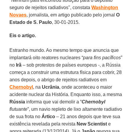
"Nenhum país encontrou solução para o depósito
seguro de rejeitos radiativos", constata
Washington
Novaes
, jornalista, em artigo publicado pelo jornal
O
Estado de S. Paulo
, 30-01-2015.
Eis o artigo.
Estranho mundo. Ao mesmo tempo que anuncia que
implantará oito reatores nucleares “
para fins pacíficos
”
no
Irã
– sob protestos de países europeus -, a Rússia
começa a construir uma estrutura física para cobrir, 28
anos depois, o abrigo de rejeitos radiativos em
Chernobyl
, na
Ucrânia
, onde aconteceu o maior
acidente nuclear da História. Enquanto isso, a mesma
Rússia
informa que vai demolir a “
Chernobyl
flutuante
”, um navio repleto de lixo altamente radiativo
de sua frota no
Ártico
– 21 anos depois que teve sua
existência revelada pela revista
New Scientist
e
agora reiterada (13/12/2014). Já o
Japão
revoga sua