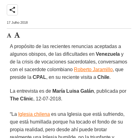
share
17 Julho 2018
A propósito de las recientes renuncias aceptadas a
algunos obispos, de las dificultades en
Venezuela
y
de la crisis de vocaciones sacerdotales, conversamos
con el sacerdote colombiano
Roberto Jaramillo
, que
preside la
CPAL
, en su reciente visita a
Chile
.
La entrevista es de
María Luisa Galán
, publicada por
The Clinic
, 12-07-2018.
“La
Iglesia chilena
es una Iglesia que está sufriendo,
que está humillada porque ha tocado el fondo de su
propia realidad, pero desde ahí puede brotar
realmente una Iglesia humilde, no la triunfante y