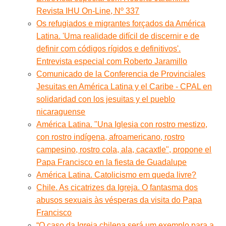
Revista IHU On-Line, Nº 337
Os refugiados e migrantes forçados da América
Latina. 'Uma realidade difícil de discernir e de
definir com códigos rígidos e definitivos'.
Entrevista especial com Roberto Jaramillo
Comunicado de la Conferencia de Provinciales
Jesuitas en América Latina y el Caribe - CPAL en
solidaridad con los jesuitas y el pueblo
nicaraguense
América Latina. "Una Iglesia con rostro mestizo,
con rostro indígena, afroamericano, rostro
campesino, rostro cola, ala, cacaxtle", propone el
Papa Francisco en la fiesta de Guadalupe
América Latina. Catolicismo em queda livre?
Chile. As cicatrizes da Igreja. O fantasma dos
abusos sexuais às vésperas da visita do Papa
Francisco
“O caso da Igreja chilena será um exemplo para a