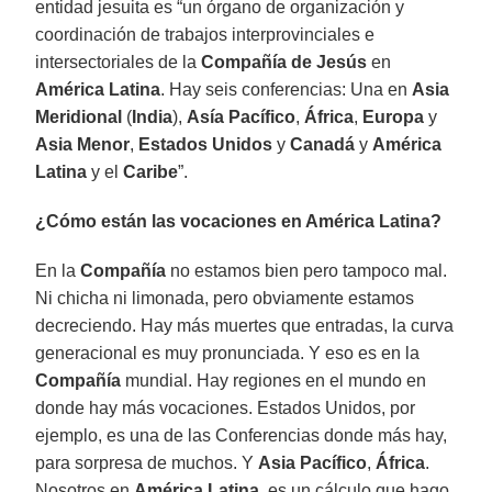
entidad jesuita es “un órgano de organización y
coordinación de trabajos interprovinciales e
intersectoriales de la
Compañía de Jesús
en
América Latina
. Hay seis conferencias: Una en
Asia
Meridional
(
India
),
Asía Pacífico
,
África
,
Europa
y
Asia Menor
,
Estados Unidos
y
Canadá
y
América
Latina
y el
Caribe
”.
¿Cómo están las vocaciones en América Latina?
En la
Compañía
no estamos bien pero tampoco mal.
Ni chicha ni limonada, pero obviamente estamos
decreciendo. Hay más muertes que entradas, la curva
generacional es muy pronunciada. Y eso es en la
Compañía
mundial. Hay regiones en el mundo en
donde hay más vocaciones. Estados Unidos, por
ejemplo, es una de las Conferencias donde más hay,
para sorpresa de muchos. Y
Asia Pacífico
,
África
.
Nosotros en
América Latina
, es un cálculo que hago