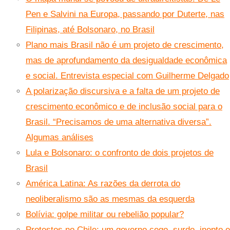
Pen e Salvini na Europa, passando por Duterte, nas
Filipinas, até Bolsonaro, no Brasil
Plano mais Brasil não é um projeto de crescimento,
mas de aprofundamento da desigualdade econômica
e social. Entrevista especial com Guilherme Delgado
A polarização discursiva e a falta de um projeto de
crescimento econômico e de inclusão social para o
Brasil. “Precisamos de uma alternativa diversa”.
Algumas análises
Lula e Bolsonaro: o confronto de dois projetos de
Brasil
América Latina: As razões da derrota do
neoliberalismo são as mesmas da esquerda
Bolívia: golpe militar ou rebelião popular?
Protestos no Chile: um governo cego, surdo, inepto e