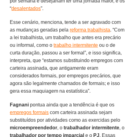
por semana e desejariam ter uma jornada maior, e os
“
desalentados
”.
Esse cenário, menciona, tende a ser agravado com
as mudanças geradas pela
reforma trabalhista
. “Com
a lei trabalhista, um trabalho que antes era precário
ou informal, como o
trabalho intermitente
ou o de
curta duração, passou a ser formal”, e isso significa,
interpreta, que “estamos substituindo empregos com
carteira assinada, que antigamente eram
considerados formais, por empregos precários, que
agora são legalmente chamados de formais; e isso
gera essa maquiagem na estatística”.
Fagnani
pontua ainda que a tendência é que os
empregos formais
com carteira assinada sejam
substituídos por atividades como as exercidas pelo
microempreendedor
, o
trabalhador intermitente
, o
trabalhador por tempo imparcial
e o
PJ
. Essas