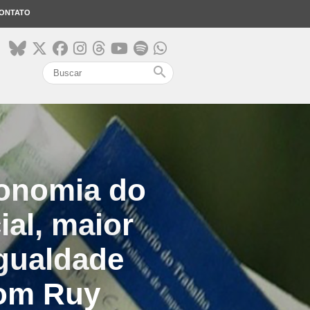
ONTATO
search
tonomia do
ial, maior
gualdade
com Ruy