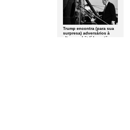
Trump encontra (para sua
surpresa) adversários à
altura no Irã: líderes tão
obstinados quanto ele.
Artigo de Andrew Roth
LER MAIS
A terrível explosão atômica
de Hiroshima contada
pelos olhos de cinco de
seus protagonistas: "Não
consigo nem descrever
completamente como era
aquela luz"