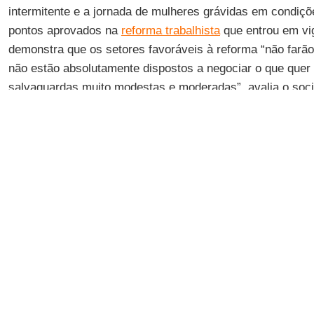
intermitente e a jornada de mulheres grávidas em condiçõe
pontos aprovados na
reforma trabalhista
que entrou em vig
demonstra que os setores favoráveis à reforma “não farã
não estão absolutamente dispostos a negociar o que que
salvaguardas muito modestas e moderadas”, avalia o soc
a
votação da MP
, que expirou na última segunda-feira, t
absolutamente mínimas e, nesse sentido, seria importante
votação da reedição da MP, pensando naturalmente no hori
naquilo que estamos vivendo neste e no próximo ano”.
Na entrevista a seguir, concedida por telefone à
IHU On-L
implicações dessas medidas e frisa que “a liberdade do co
recontratar imediatamente, por meio de
terceirização
ou 
devastador para a
classe trabalhadora brasileira
, quer s
garantia da massa salarial da renda, quer seja do ponto d
condições de trabalho”. Entre as principais consequência
ele explica que elas giram em torno da
renda
e da
jornada