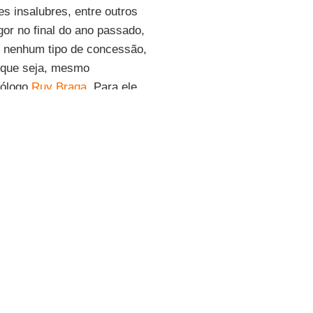
s insalubres, entre outros
or no final do ano passado,
o nenhum tipo de concessão,
r que seja, mesmo
iólogo
Ruy Braga
. Para ele,
eria salvaguardado “questões
 que tivesse havido a
zonte imediato, ou seja,
ine
,
Braga
comenta as
ntratante de demitir e
do
trabalho intermitente
, é
eja do ponto de vista da
e vista das jornadas e das
s do
trabalho intermitente
,
 de trabalho
. “O trabalho