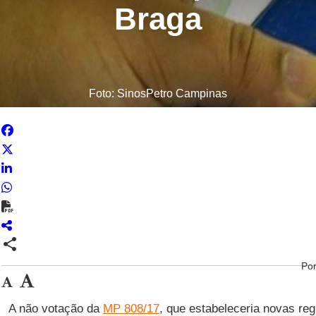
Braga
Foto: SinosPetro Campinas
share
Po
A não votação da
MP 808/17
, que estabeleceria novas reg