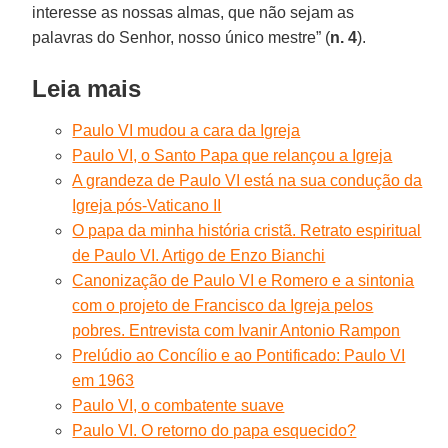
interesse as nossas almas, que não sejam as
palavras do Senhor, nosso único mestre” (
n. 4
).
Leia mais
Paulo VI mudou a cara da Igreja
Paulo VI, o Santo Papa que relançou a Igreja
A grandeza de Paulo VI está na sua condução da
Igreja pós-Vaticano II
O papa da minha história cristã. Retrato espiritual
de Paulo VI. Artigo de Enzo Bianchi
Canonização de Paulo VI e Romero e a sintonia
com o projeto de Francisco da Igreja pelos
pobres. Entrevista com Ivanir Antonio Rampon
Prelúdio ao Concílio e ao Pontificado: Paulo VI
em 1963
Paulo VI, o combatente suave
Paulo VI. O retorno do papa esquecido?