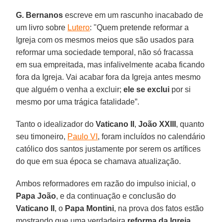
G. Bernanos
escreve em um rascunho inacabado de
um livro sobre
Lutero
: "Quem pretende reformar a
Igreja com os mesmos meios que são usados para
reformar uma sociedade temporal, não só fracassa
em sua empreitada, mas infalivelmente acaba ficando
fora da Igreja. Vai acabar fora da Igreja antes mesmo
que alguém o venha a excluir;
ele se exclui
por si
mesmo por uma trágica fatalidade”.
Tanto o idealizador do
Vaticano II
,
João XXIII
, quanto
seu timoneiro,
Paulo VI
, foram incluídos no calendário
católico dos santos justamente por serem os artífices
do que em sua época se chamava atualização.
Ambos reformadores em razão do impulso inicial, o
Papa João
, e da continuação e conclusão do
Vaticano II
, o
Papa Montini
, na prova dos fatos estão
mostrando que uma verdadeira
reforma da Igreja
,