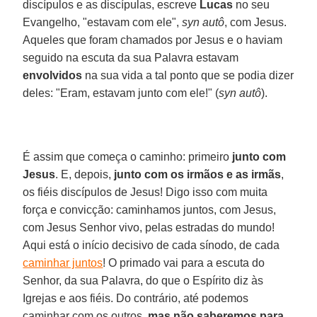
discípulos e as discípulas, escreve
Lucas
no seu
Evangelho, "estavam com ele",
syn autô
, com Jesus.
Aqueles que foram chamados por Jesus e o haviam
seguido na escuta da sua Palavra estavam
envolvidos
na sua vida a tal ponto que se podia dizer
deles: "Eram, estavam junto com ele!" (
syn autô
).
É assim que começa o caminho: primeiro
junto com
Jesus
. E, depois,
junto com os irmãos e as irmãs
,
os fiéis discípulos de Jesus! Digo isso com muita
força e convicção: caminhamos juntos, com Jesus,
com Jesus Senhor vivo, pelas estradas do mundo!
Aqui está o início decisivo de cada sínodo, de cada
caminhar juntos
! O primado vai para a escuta do
Senhor, da sua Palavra, do que o Espírito diz às
Igrejas e aos fiéis. Do contrário, até podemos
caminhar com os outros,
mas não saberemos para