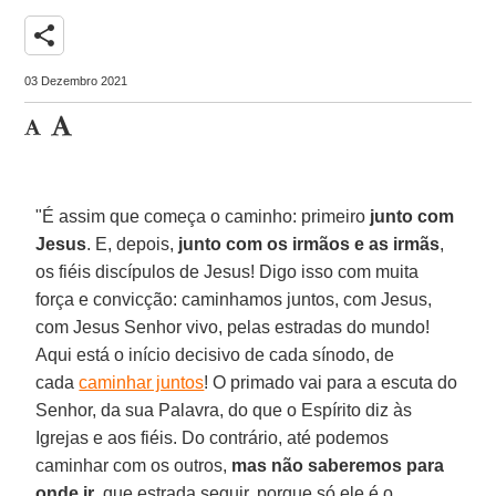
share
03 Dezembro 2021
"É assim que começa o caminho: primeiro
junto com
Jesus
. E, depois,
junto com os irmãos e as irmãs
,
os fiéis discípulos de Jesus! Digo isso com muita
força e convicção: caminhamos juntos, com Jesus,
com Jesus Senhor vivo, pelas estradas do mundo!
Aqui está o início decisivo de cada sínodo, de
cada
caminhar juntos
! O primado vai para a escuta do
Senhor, da sua Palavra, do que o Espírito diz às
Igrejas e aos fiéis. Do contrário, até podemos
caminhar com os outros,
mas não saberemos para
onde ir
, que estrada seguir, porque só ele é o