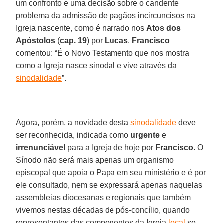
um confronto e uma decisão sobre o candente
problema da admissão de pagãos incircuncisos na
Igreja nascente, como é narrado nos
Atos dos
Apóstolos
(
cap. 19
) por
Lucas
.
Francisco
comentou: “É o Novo Testamento que nos mostra
como a Igreja nasce sinodal e vive através da
sinodalidade
”.
Agora, porém, a novidade desta
sinodalidade
deve
ser reconhecida, indicada como
urgente
e
irrenunciável
para a Igreja de hoje por
Francisco
. O
Sínodo não será mais apenas um organismo
episcopal que apoia o Papa em seu ministério e é por
ele consultado, nem se expressará apenas naquelas
assembleias diocesanas e regionais que também
vivemos nestas décadas de pós-concílio, quando
representantes das componentes da Igreja
local
se