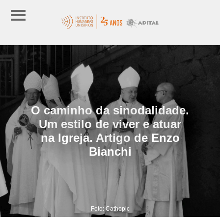
O caminho da sinodalidade.
Um estilo de viver e atuar
na Igreja. Artigo de Enzo
Bianchi
Foto: Cathopic