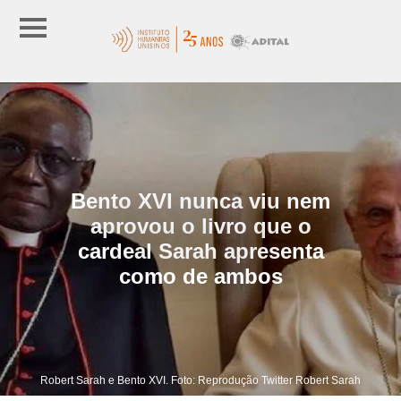
Bento XVI nunca viu nem
aprovou o livro que o
cardeal Sarah apresenta
como de ambos
Robert Sarah e Bento XVI. Foto: Reprodução Twitter Robert Sarah