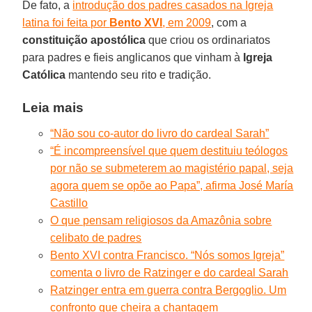
De fato, a
introdução dos padres casados na Igreja
latina foi feita por
Bento XVI
, em 2009
, com a
constituição apostólica
que criou os ordinariatos
para padres e fieis anglicanos que vinham à
Igreja
Católica
mantendo seu rito e tradição.
Leia mais
“Não sou co-autor do livro do cardeal Sarah”
“É incompreensível que quem destituiu teólogos
por não se submeterem ao magistério papal, seja
agora quem se opõe ao Papa”, afirma José María
Castillo
O que pensam religiosos da Amazônia sobre
celibato de padres
Bento XVI contra Francisco. “Nós somos Igreja”
comenta o livro de Ratzinger e do cardeal Sarah
Ratzinger entra em guerra contra Bergoglio. Um
confronto que cheira a chantagem