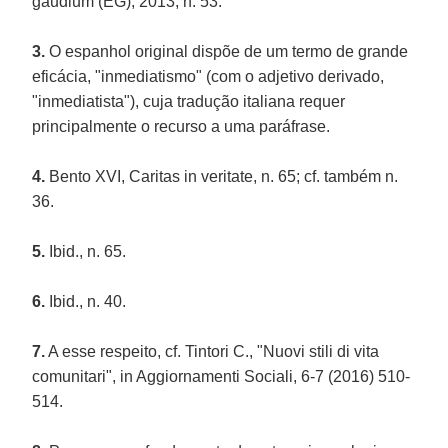
gaudium (EG), 2013, n. 53.
3.
O espanhol original dispõe de um termo de grande
eficácia, "inmediatismo" (com o adjetivo derivado,
"inmediatista"), cuja tradução italiana requer
principalmente o recurso a uma paráfrase.
4.
Bento XVI, Caritas in veritate, n. 65; cf. também n.
36.
5.
Ibid., n. 65.
6.
Ibid., n. 40.
7.
A esse respeito, cf. Tintori C., "Nuovi stili di vita
comunitari", in Aggiornamenti Sociali, 6-7 (2016) 510-
514.