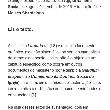
O artigo foi publicado na revista
Aggiornamenti
Sociali
, de agosto/setembro de 2016. A tradução é de
Moisés Sbardelotto
.
Eis o texto.
A encíclica
Laudato si'
(LS)
é um texto fortemente
orgânico, mas não sistemático no sentido manualista
do termo: a economia, assim, não é o objeto de um
capítulo específico, como ocorre em outros
documentos do magistério (por exemplo a
Gaudium
et spes
ou o
Compêndio da Doutrina Social da
Igreja
), mas, sim, um dos "eixos de sustentação" que,
como explica o n. 16, são continuamente retomados e
enriquecidos
[1]
.
Na lista desses eixos de sustentação, dois em