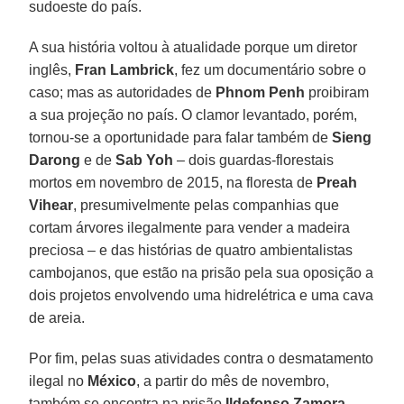
sudoeste do país.
A sua história voltou à atualidade porque um diretor
inglês,
Fran Lambrick
, fez um documentário sobre o
caso; mas as autoridades de
Phnom Penh
proibiram
a sua projeção no país. O clamor levantado, porém,
tornou-se a oportunidade para falar também de
Sieng
Darong
e de
Sab Yoh
– dois guardas-florestais
mortos em novembro de 2015, na floresta de
Preah
Vihear
, presumivelmente pelas companhias que
cortam árvores ilegalmente para vender a madeira
preciosa – e das histórias de quatro ambientalistas
cambojanos, que estão na prisão pela sua oposição a
dois projetos envolvendo uma hidrelétrica e uma cava
de areia.
Por fim, pelas suas atividades contra o desmatamento
ilegal no
México
, a partir do mês de novembro,
também se encontra na prisão
Ildefonso Zamora