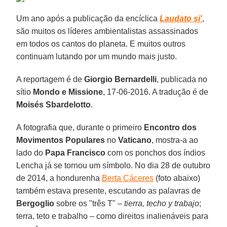
Um ano após a publicação da encíclica
Laudato si'
,
são muitos os líderes ambientalistas assassinados
em todos os cantos do planeta. E muitos outros
continuam lutando por um mundo mais justo.
A reportagem é de
Giorgio Bernardelli
, publicada no
sítio
Mondo e Missione
, 17-06-2016. A tradução é de
Moisés Sbardelotto
.
A fotografia que, durante o primeiro
Encontro dos
Movimentos Populares
no
Vaticano
, mostra-a ao
lado do
Papa Francisco
com os ponchos dos índios
Lencha já se tornou um símbolo. No dia 28 de outubro
de 2014, a hondurenha
Berta Cáceres
(foto abaixo)
também estava presente, escutando as palavras de
Bergoglio
sobre os "três T" –
tierra, techo y trabajo
;
terra, teto e trabalho – como direitos inalienáveis para