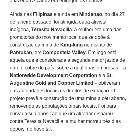
a fazenda Alcadev era entregue às chamas.
Ainda nas
Filipinas
e ainda em
Mindanao
, no dia 27
de janeiro passado, foi atingida outra ativista
indígena,
Teresita Navacilla
. A mulher era uma das
promotoras do movimento local que se opõe à
construção da mina de
King-king
no distrito de
Pantukan
, em
Compostela Valley
. Em jogo está
aquela que é considerada a segunda maior jazida de
ouro e cobre do país, sobre a qual duas empresas – a
Nationwide Development Corporation
e a
St.
Augustine Gold and Copper Limited
– obtiveram
das autoridades locais os direitos de extração. O
projeto prevê a construção de uma mina a céu aberto,
removendo as populações tribais locais. Foi para
curvar a sua oposição que um atirador disparou
contra Teresita Navacilla: a mulher morreu três dias
depois, no hospital.