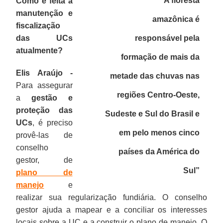
“A floresta
Como é feita a
manutenção e
amazônica é
fiscalização
das UCs
responsável pela
atualmente?
formação de mais da
Elis Araújo -
metade das chuvas nas
Para assegurar
regiões Centro-Oeste,
a
gestão e
proteção das
Sudeste e Sul do Brasil e
UCs
, é preciso
em pelo menos cinco
provê-las de
conselho
países da América do
gestor, de
Sul”
plano de
manejo
e
realizar sua regularização fundiária. O conselho
gestor ajuda a mapear e a conciliar os interesses
locais sobre a UC e a construir o plano de manejo. O