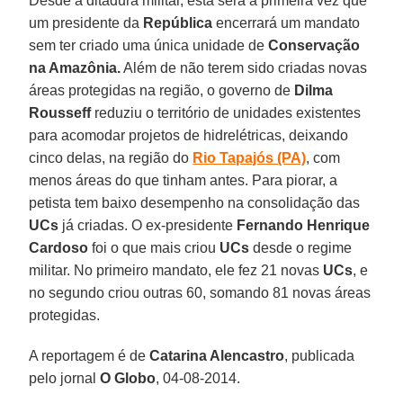
Desde a ditadura militar, esta será a primeira vez que
um presidente da
República
encerrará um mandato
sem ter criado uma única unidade de
Conservação
na Amazônia.
Além de não terem sido criadas novas
áreas protegidas na região, o governo de
Dilma
Rousseff
reduziu o território de unidades existentes
para acomodar projetos de hidrelétricas, deixando
cinco delas, na região do
Rio Tapajós (PA)
, com
menos áreas do que tinham antes. Para piorar, a
petista tem baixo desempenho na consolidação das
UCs
já criadas. O ex-presidente
Fernando Henrique
Cardoso
foi o que mais criou
UCs
desde o regime
militar. No primeiro mandato, ele fez 21 novas
UCs
, e
no segundo criou outras 60, somando 81 novas áreas
protegidas.
A reportagem é de
Catarina Alencastro
, publicada
pelo jornal
O Globo
, 04-08-2014.