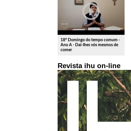
play_circle_outline
18º Domingo do tempo comum -
Ano A - Dai-lhes vós mesmos de
comer
Revista ihu on-line