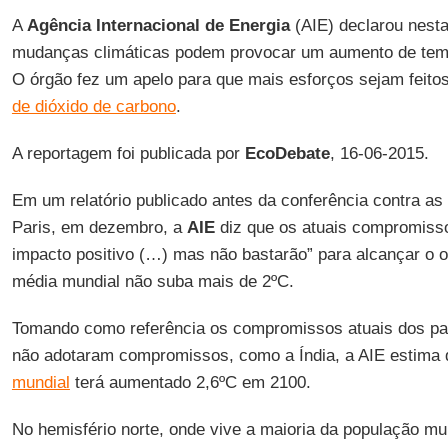
A
Agência Internacional de Energia
(AIE) declarou nesta
mudanças climáticas podem provocar um aumento de temp
O órgão fez um apelo para que mais esforços sejam feito
de dióxido de carbono
.
A reportagem foi publicada por
EcoDebate
, 16-06-2015.
Em um relatório publicado antes da conferência contra a
Paris, em dezembro, a
AIE
diz que os atuais compromisso
impacto positivo (…) mas não bastarão” para alcançar o o
média mundial não suba mais de 2ºC.
Tomando como referência os compromissos atuais dos paí
não adotaram compromissos, como a Índia, a AIE estima
mundial
terá aumentado 2,6ºC em 2100.
No hemisfério norte, onde vive a maioria da população mu