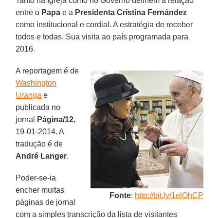
Tanto na Igreja como no Governo definem a relação
entre o
Papa
e a
Presidenta Cristina Fernández
como institucional e cordial. A estratégia de receber
todos e todas. Sua visita ao país programada para
2016.
A reportagem é de
Washington
Uranga
e
publicada no
jornal
Página/12
,
19-01-2014. A
tradução é de
André Langer
.
Poder-se-ia
encher muitas
Fonte
:
http://bit.ly/1elOhCP
páginas de jornal
com a simples transcrição da lista de visitantes