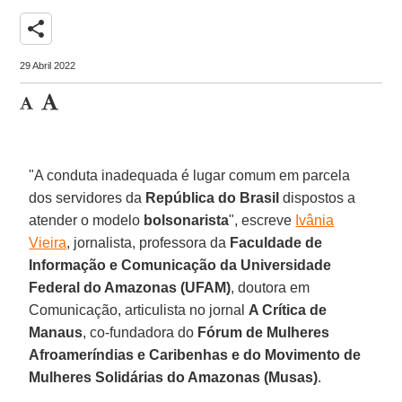
share
29 Abril 2022
"A conduta inadequada é lugar comum em parcela
dos servidores da
República do Brasil
dispostos a
atender o modelo
bolsonarista
", escreve
Ivânia
Vieira
, jornalista, professora da
Faculdade de
Informação e Comunicação da Universidade
Federal do Amazonas (UFAM)
, doutora em
Comunicação, articulista no jornal
A Crítica de
Manaus
, co-fundadora do
Fórum de Mulheres
Afroameríndias e Caribenhas e do Movimento de
Mulheres Solidárias do Amazonas (Musas)
.