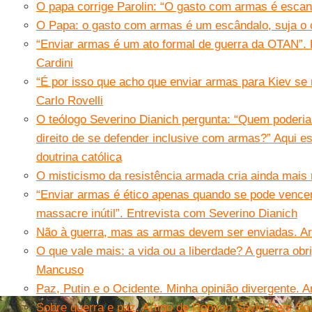
O papa corrige Parolin: “O gasto com armas é escand
O Papa: o gasto com armas é um escândalo, suja o 
“Enviar armas é um ato formal de guerra da OTAN”.
Cardini
“É por isso que acho que enviar armas para Kiev se r
Carlo Rovelli
O teólogo Severino Dianich pergunta: “Quem poderia
direito de se defender inclusive com armas?” Aqui es
doutrina católica
O misticismo da resistência armada cria ainda mais
“Enviar armas é ético apenas quando se pode vencer
massacre inútil”. Entrevista com Severino Dianich
Não à guerra, mas as armas devem ser enviadas. Ar
O que vale mais: a vida ou a liberdade? A guerra obri
Mancuso
Paz, Putin e o Ocidente. Minha opinião divergente. A
Sobre guerra e paz. Artigo de Robson Sávio Reis So