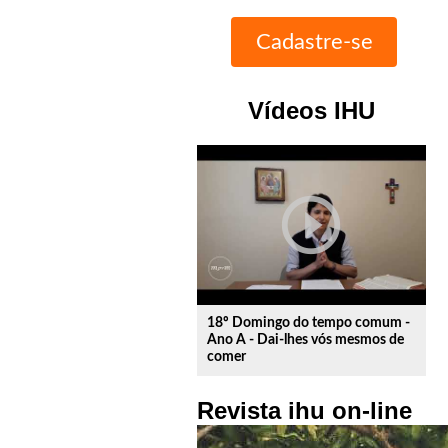
Vídeos IHU
play_circle_outline
18º Domingo do tempo comum -
Ano A - Dai-lhes vós mesmos de
comer
Revista ihu on-line