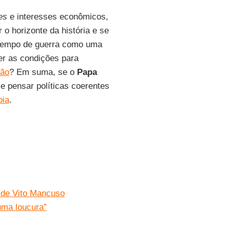
es
e interesses econômicos,
o horizonte da história e se
 tempo de guerra como uma
er as condições para
ção
? Em suma, se o
Papa
e pensar políticas coerentes
pia
.
 de Vito Mancuso
uma loucura”