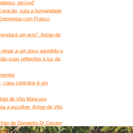
aloso, terrível”
coração, suja a humanidade
 Entrevista com Franco
evelará um erro”. Artigo de
 negar a um povo agredido o
tão suas reflexões à luz da
 mortes
, caso contrário é um
tigo de Vito Mancuso
ga a escolher. Artigo de Vito
rtigo de Donatella Di Cesare
uza