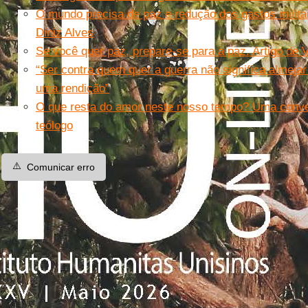
O mundo precisa de paz e redução dos gastos milita
Diniz Alves
Se você quer paz, prepare-se para a paz. Artigo de 
“Ser contra quem quer a guerra não significa almej
uma rendição”
O que resta do amor neste nosso tempo? Uma conve
teólogo
⚠️
Comunicar erro