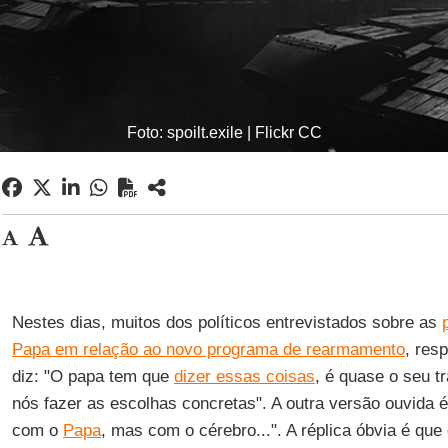
Foto: spoilt.exile | Flickr CC
Nestes dias, muitos dos políticos entrevistados sobre as
Papa em relação ao novo programa de rearmamento
, res
diz: "O papa tem que
dizer essas coisas
, é quase o seu t
nós fazer as escolhas concretas". A outra versão ouvida
com o
Papa
, mas com o cérebro...". A réplica óbvia é que