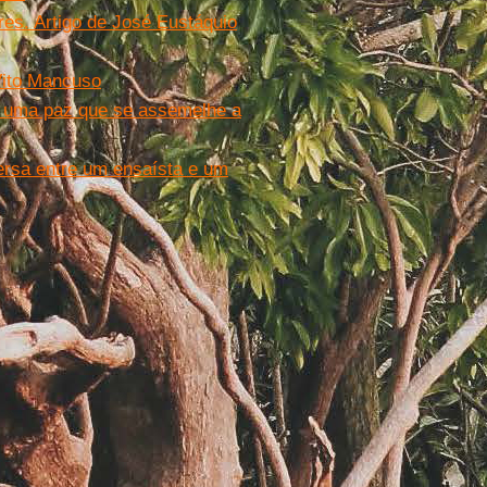
res. Artigo de José Eustáquio
Vito Mancuso
ar uma paz que se assemelhe a
rsa entre um ensaísta e um