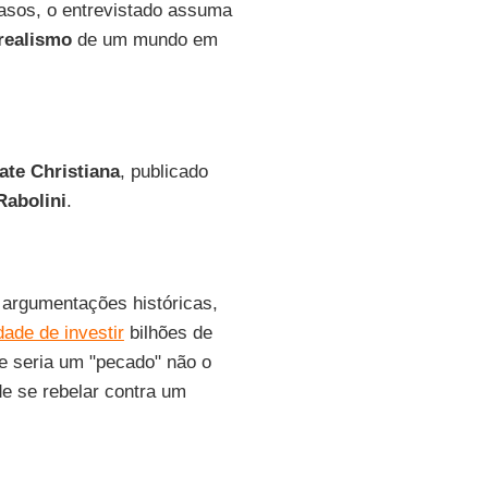
casos, o entrevistado assuma
realismo
de um mundo em
ate Christiana
, publicado
Rabolini
.
 argumentações históricas,
dade de investir
bilhões de
 seria um "pecado" não o
de se rebelar contra um