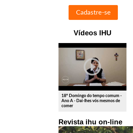
Vídeos IHU
play_circle_outline
18º Domingo do tempo comum -
Ano A - Dai-lhes vós mesmos de
comer
Revista ihu on-line