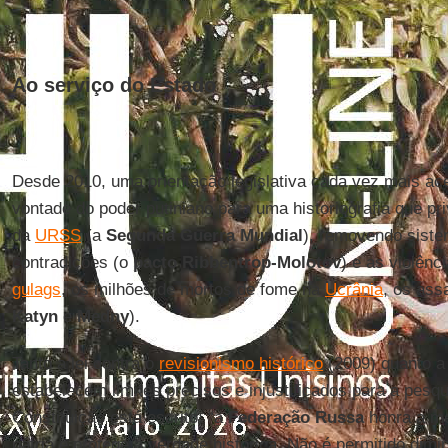
Ao serviço do Estado
Desde 2010, uma orientação legislativa cada vez mais a
vontade do poder putiniano para uma historiografia que pri
da
URSS
(a
Segunda Guerra Mundial
), removendo sist
contradições (o
pacto Ribbentrop-Molotov
) e as violênc
gulags
, os milhões de mortos de fome na
Ucrânia
, os as
Katyn
e
Medny
).
Tanto a lei contra o
revisionismo histórico
(2009) quanto 
estabelecem limites precisos e injustificados para a pesqu
Constituição está escrito: “a
Federação Russa
honra a me
pátria e protege a verdade histórica. Não é permitido dimin