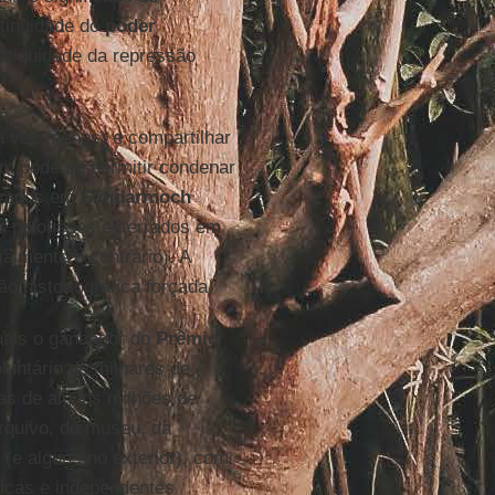
ntinuidade do
poder
ntiguidade da repressão
 vez menos) e compartilhar
ém pode se permitir condenar
errados em
Sandarmoch
ais poloneses enterrados em
almente o contrário). A
o historiográfica forçada.
uais o ganhador do
Prêmio
oluntário de milhares de
as de alguns milhões de
arquivo, do museu, da
 (e alguns no exterior), com
icas e independentes