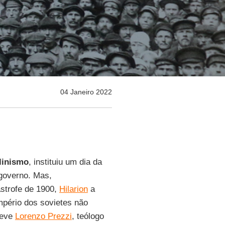
04 Janeiro 2022
linismo
, instituiu um dia da
 governo. Mas,
strofe de 1900,
Hilarion
a
pério dos sovietes não
reve
Lorenzo Prezzi
, teólogo