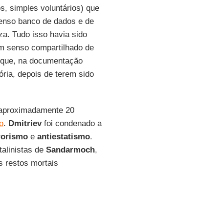
s, simples voluntários) que
menso banco de dados e de
a. Tudo isso havia sido
um senso compartilhado de
que, na documentação
ria, depois de terem sido
s aproximadamente 20
o
.
Dmitriev
foi condenado a
rorismo
e
antiestatismo
.
talinistas de
Sandarmoch
,
s restos mortais