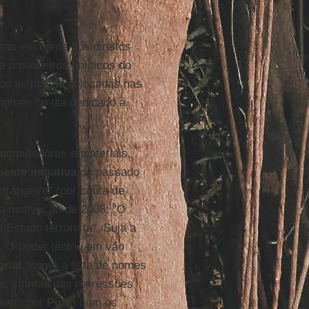
imas em nome dos direitos
prisioneiros políticos do
ou as placas colocadas nas
 nomes no dia dedicado à
computadores e materiais,
ente negativa
do passado
trangeiro” (por conta de
 a motivação de 2008: "O
Estado terrorista". Suja a
. O poder tentou em vão
rial
(como a lista de nomes
as vítimas das repressões
posto por
Putin
com os