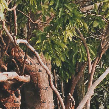
centuada acompanha a
vilegie as grandes vitórias
ematicamente as
ias programadas internas (os
sassinatos em massa de
a
nova Constituição
(2010)
isa histórica. Na
mória dos defensores da
uir o significado do