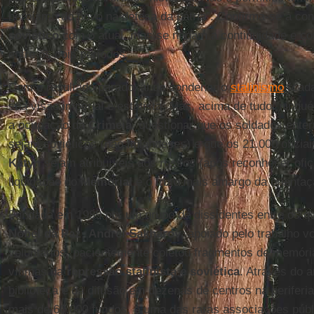
heroísmo do povo na defesa da pátria”. Confirma-se a co
soviético
com o atual, mas se negam a continuidade e co
entre os dois períodos.
Com o resultado paradoxal de condenar o
stalinismo
(cada
sua visão imperial e estatista. Mas, acima de tudo, ningu
a ocupação da
Crimeia
, questionar que os soldados ent
sejam soviéticos (não finlandeses) e que os 21.000 ofici
Katyn
sejam atribuíveis aos russos (após reconhecer ofici
liquidação do
Memorial
é o fruto mais amargo da orientaçã
Fundada em 1989 por um grupo de dissidentes entre os q
Nobel da Paz
,
Andrei Sakharov
, apoiado pelo trabalho v
voluntários, pacientemente coletou fragmentos de memóri
vítimas da
repressão stalinista e soviética
. Através do 
biblioteca e da difusão em dezenas de centros na periferia
mais de 60.000 fundos, é uma das raras associações públ