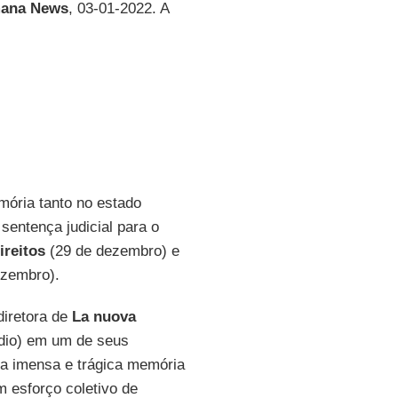
mana News
, 03-01-2022. A
mória tanto no estado
 sentença judicial para o
ireitos
(29 de dezembro) e
ezembro).
diretora de
La nuova
ídio) em um de seus
a imensa e trágica memória
m esforço coletivo de