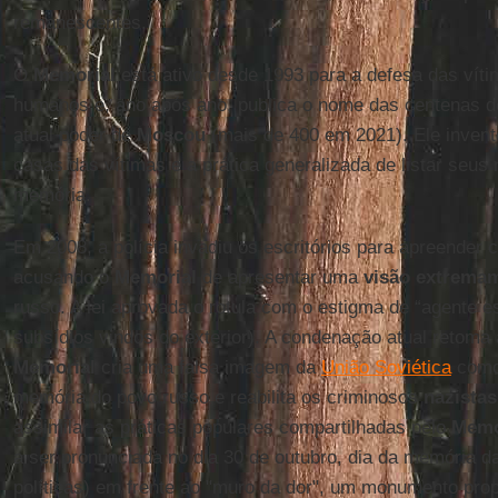
remanescentes.
O
Memorial
está ativo desde 1993 para a defesa das vít
humanos e, ano após ano, publica o nome das centenas de 
atual poder de
Moscou
(mais de 400 em 2021). Ele invent
casas das vítimas e a prática generalizada de listar seus
memória.
Em 2008, a polícia invadiu os escritórios para apreender 
acusando o
Memorial
de apresentar uma
visão extremam
russo. A lei aprovada o rotula com o estigma de “agente es
subsídios vindos do exterior). A condenação atual retoma
Memorial
cria uma falsa imagem da
União Soviética
como 
memória do povo russo e reabilita os criminosos
nazistas
assimilar as práticas populares compartilhadas pelo
Memo
a ser pronunciada no dia 30 de outubro, dia da memória d
políticas) em frente ao "muro da dor", um monumento pro