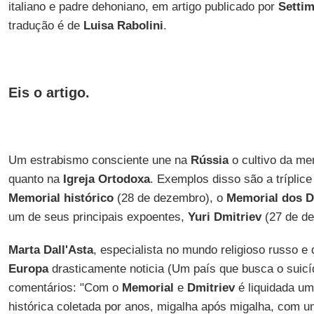
italiano e padre dehoniano, em artigo publicado por
Setti
tradução é de
Luisa Rabolini
.
Eis o artigo.
Um estrabismo consciente une na
Rússia
o cultivo da me
quanto na
Igreja Ortodoxa
. Exemplos disso são a tríplice
Memorial histórico
(28 de dezembro), o
Memorial dos D
um de seus principais expoentes,
Yuri Dmitriev
(27 de d
Marta Dall'Asta
, especialista no mundo religioso russo e 
Europa
drasticamente noticia (Um país que busca o suic
comentários: "Com o
Memorial
e
Dmitriev
é liquidada um
histórica coletada por anos, migalha após migalha, com u