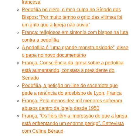
francesa
Pedofilia no clero, o mea culpa no Sínodo dos
Bispos: “Por muito tempo o grito das vítimas foi
um grito que a Igreja não ouviu”
França: religiosos em sintonia com bispos na luta
contra a pedofilia
A pedofilia é “uma grande monstruosidade”, disse
o papa no novo documentário
França. Consciência da Igreja sobre a pedofilia
está aumentando, constata a presidente do
Senado
Pedofilia, a petição on-line do sacerdote que
pede a renúncia do arcebispo de Lyon, França
França. Pelo menos dez mil menores sofreram
abusos dentro da Igreja desde 1950
França. “Os fiéis têm a impressão de que a Igreja
está enfrentando um enorme perigo”. Entrevista
com Céline Béraud