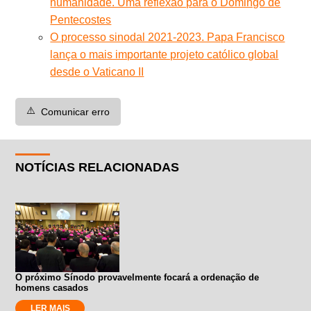
humanidade. Uma reflexão para o Domingo de
Pentecostes
O processo sinodal 2021-2023. Papa Francisco
lança o mais importante projeto católico global
desde o Vaticano II
⚠️
Comunicar erro
NOTÍCIAS RELACIONADAS
O próximo Sínodo provavelmente focará a ordenação de
homens casados
LER MAIS