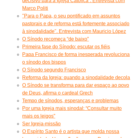
decisivo para a Igreja Católica”. Entrevista com
Marco Politi
"Para o Papa, o seu pontificado em assuntos
pastorais e de reforma está fortemente associado
à sinodalidade". Entrevista com Mauricio López
O Sínodo recomeça “de baixo”
Primeira fase do Sínodo: escutar os fiéis
Papa Francisco de forma inesperada revoluciona
o sínodo dos bispos
O Sínodo segundo Francisco
Reforma da Igreja: quando a sinodalidade decola
O Sínodo se transforma para dar espaço ao povo
de Deus, afirma o cardeal Grech
Tempo de sínodos, esperanças e problemas
Por uma Igreja mais sinodal: “Consultar muito
mais os leigos”
Ser Igreja-missão
O Espírito Santo é o artista que molda nossa