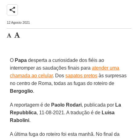
share
12 Agosto 2021
O
Papa
desperta a curiosidade dos fiéis ao
interromper as saudações finais para
atender uma
chamada ao celular
. Dos
sapatos pretos
às surpresas
no centro de Roma, todas as fugas do roteiro de
Bergoglio
.
A reportagem é de
Paolo Rodari
, publicada por
La
Repubblica
, 11-08-2021. A tradução é de
Luisa
Rabolini
.
A última fuga do roteiro foi esta manhã. No final da