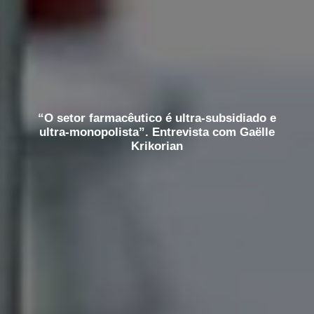
“O setor farmacêutico é ultra-subsidiado e
ultra-monopolista”. Entrevista com Gaëlle
Krikorian