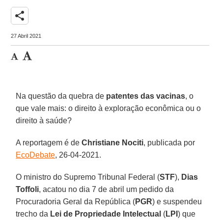
share
27 Abril 2021
Na questão da quebra de
patentes das
vacinas
, o
que vale mais: o direito à exploração econômica ou o
direito à saúde?
A reportagem é de
Christiane Nociti
, publicada por
EcoDebate
, 26-04-2021.
O ministro do Supremo Tribunal Federal (
STF
),
Dias
Toffoli
, acatou no dia 7 de abril um pedido da
Procuradoria Geral da República (
PGR
) e suspendeu
trecho da
Lei de Propriedade Intelectual
(
LPI
) que