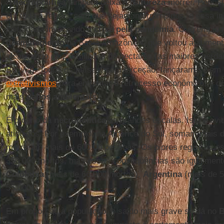
A
necropolítica
também deixa a
Natureza
morrer. Persis
em toda a região, sem que sejam interrompidos, e essa i
justificada invocando a
crise pela pandemia
. O exemplo 
desmatamento
na Bacia Amazônica, que voltou a aument
alcançando os 2,3 milhões de hectares (as maiores perda
Bolívia). Todos os países, sem exceção, lançaram-se em 
extrativismos
para enfrentar o retrocesso econômico, e 
mais
danos ambientais
.
É próprio da
necropolítica
as grandes escalas. Isto é ev
atingidos. Por exemplo, na América do Sul, somam mais 
morreram mais de 600.00 pessoas. Os piores registros e
350.000 mortos, mas essas consequências são igualmen
Colômbia
(mais de 66.000 mortos),
Argentina
(mais de 5
55.000).
Em proporção à população, o saldo mais grave se dá no
B