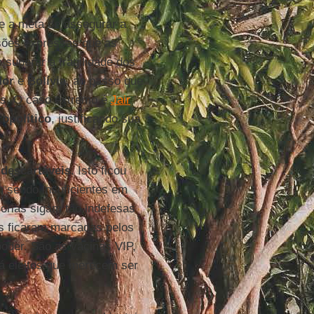
ue a meta de assegurar a
isões expressas que as
uperar a fragilidade dos
dor
e
Bolívia
, ao passo que
es. O caso extremo é
Jair
ropolítico
, justificando sua
 descartáveis
. Isto ficou
m sendo insuficientes em
orias sigam tão indefesas
s ficaram marcadas pelos
oder. São as vacinas VIP,
á eleitos que merecem ser