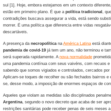
sul [1]. Hoje, embora estejamos em um contexto diferent
estão em primeiro plano. É que a
política tradicional
, qu
contradições buscava assegurar a vida, está sendo subst
morrer. É uma política que diferencia entre vidas resgatáv
descartáveis.
A presença da
necropolítica
na
América Latina
está diant
pandemia de covid-19
já tem um ano, não terminou e ta
será superada rapidamente. A
nova normalidade
prometida
uma pandemia contínua com seus vaivéns, com recuos e 
sabendo que somos vigiados e controlados, cercados por po
Aplicam-se toques de recolher ou são fechados bairros e c
se, desse modo, a imposição de enormes espaços de con
Aqueles que violam as medidas são disciplinados penalme
Argentina
, segundo o novo decreto que acaba de ser ap
restrições sanitárias pode receber penas de seis meses a