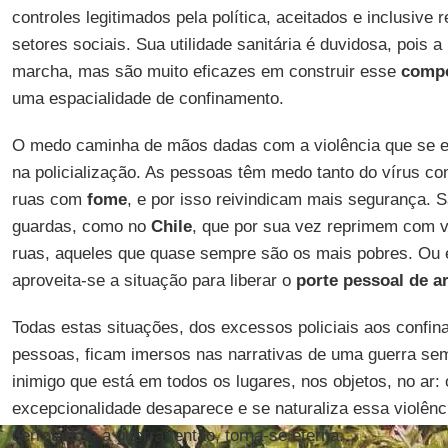
controles legitimados pela política, aceitados e inclusive 
setores sociais. Sua utilidade sanitária é duvidosa, pois a
marcha, mas são muito eficazes em construir esse
compo
uma espacialidade de confinamento.
O medo caminha de mãos dadas com a violência que se 
na policialização. As pessoas têm medo tanto do vírus c
ruas com
fome
, e por isso reivindicam mais segurança. S
guardas, como no
Chile
, que por sua vez reprimem com v
ruas, aqueles que quase sempre são os mais pobres. Ou
aproveita-se a situação para liberar o
porte pessoal de 
Todas estas situações, dos excessos policiais aos confi
pessoas, ficam imersos nas narrativas de uma guerra se
inimigo que está em todos os lugares, nos objetos, no ar: 
excepcionalidade desaparece e se naturaliza essa violênc
derrotado e a guerra, então, torna-se eterna.