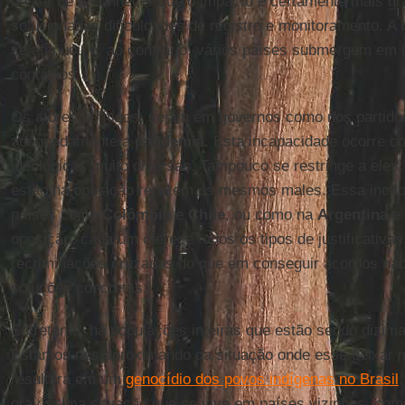
deixar de reconhecer que o impacto é certamente mais gr
solucionadas dificuldades de registro e monitoramento. A
se atenuou e, ao contrário, vários países submergem em
contágios.
Os atores políticos, sejam em governos como nos partido
adequadamente a
pandemia
. Esta incapacidade ocorre c
ideológicas muito diversas. Tampouco se restringe a eles,
estão na oposição repetem os mesmos males. Essa incap
países como
Colômbia
e
Chile
, ou como na
Argentina
e
oposição, cada um oferece todos os tipos de justificativ
recriminações cruzadas do que em conseguir acordos naci
soluções concretas.
Entretanto, há populações inteiras que estão sendo dizim
Estamos nos aproximando da situação onde esse deixar 
resultará em um
genocídio dos povos indígenas no Brasil
gravíssima situação que se vive em países vizinhos, co