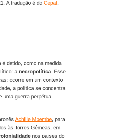
21. A tradução é do
Cepat
.
 é detido, como na medida
ítico: a
necropolítica
. Esse
icas: ocorre em um contexto
ade, a política se concentra
de uma guerra perpétua
aronês
Achille Mbembe
, para
tados às Torres Gêmeas, em
colonialidade
nos países do