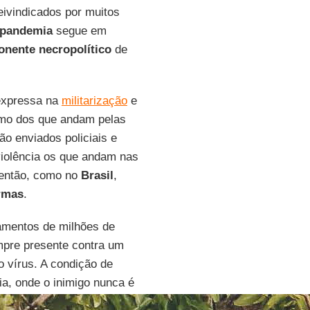
reivindicados por muitos
pandemia
segue em
nente necropolítico
de
expressa na
militarização
e
omo dos que andam pelas
ão enviados policiais e
iolência os que andam nas
 então, como no
Brasil
,
armas
.
namentos de milhões de
mpre presente contra um
o vírus. A condição de
ia, onde o inimigo nunca é