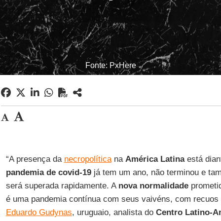
Fonte: PxHere
“A presença da
necropolítica
na
América Latina
está dian
pandemia de covid-19
já tem um ano, não terminou e ta
será superada rapidamente. A
nova normalidade
prometid
é uma pandemia contínua com seus vaivéns, com recuos 
Eduardo Gudynas
, uruguaio, analista do
Centro Latino-A