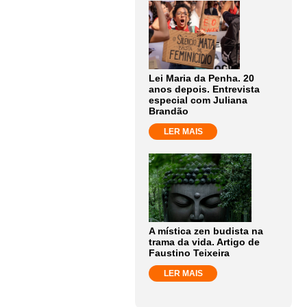
Lei Maria da Penha. 20
anos depois. Entrevista
especial com Juliana
Brandão
LER MAIS
A mística zen budista na
trama da vida. Artigo de
Faustino Teixeira
LER MAIS