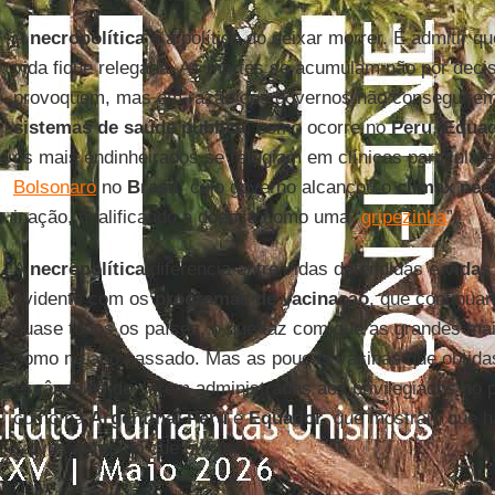
A
necropolítica
é a política do deixar morrer. É admitir q
vida fique relegada. As mortes se acumulam não por dec
provoquem, mas em razão dos governos não conseguirem s
sistemas de saúde pública
, como ocorre no
Peru
,
Equa
os mais endinheirados se refugiam em clínicas particular
Bolsonaro
no
Brasil
, cujo governo alcançou o
clímax nec
inação, qualificando a doença como uma “
gripezinha
”.
A
necropolítica
diferencia entre vidas defendidas e
vidas
evidente com os
programas de vacinação
, que continua
quase todos os países, o que faz com que as grandes mai
como no ano passado. Mas as poucas vacinas que obtida
escândalos de serem administradas aos privilegiados no p
como na
Argentina
,
Peru
e
Equador
, que mostram que h
salvos antes do que outros.