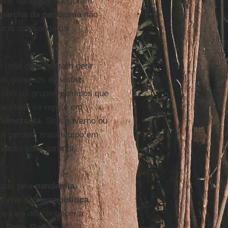
ave, dado que não foram
marcha da pandemia
não
 uma nova onda de
s, não conseguiram gerir
om governos de visões
 pois os grupos políticos que
acidade se repete em
Venezuela
. Seja governo ou
as e perdem mais tempo em
onais para garantir
adas pela
pandemia
.
morrer da
necropolítica
, e sem desconhecer a
mo
Peru
,
Bolívia
e