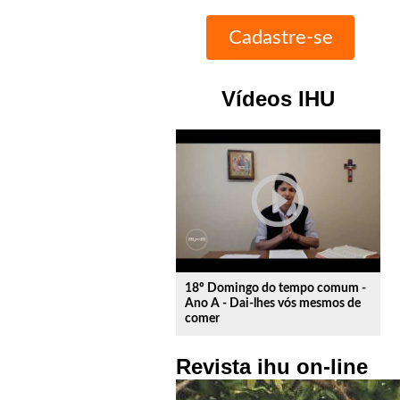
Vídeos IHU
play_circle_outline
18º Domingo do tempo comum -
Ano A - Dai-lhes vós mesmos de
comer
Revista ihu on-line