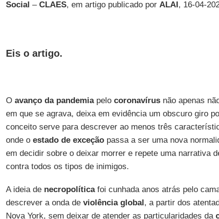
Social
–
CLAES
, em artigo publicado por
ALAI
, 16-04-20
Eis o artigo.
O
avanço da pandemia
pelo
coronavírus
não apenas não
em que se agrava, deixa em evidência um obscuro giro pol
conceito serve para descrever ao menos três característ
onde o
estado de exceção
passa a ser uma nova normalid
em decidir sobre o deixar morrer e repete uma narrativa 
contra todos os tipos de inimigos.
A ideia de
necropolítica
foi cunhada anos atrás pelo cam
descrever a onda de
violência global
, a partir dos aten
Nova York, sem deixar de atender as particularidades da