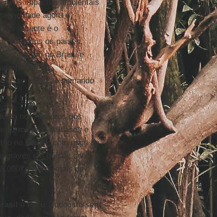
tem os impactos ambientais
ncapacidade agora é
mais recente é o
ar em todos os países,
s ocorreram no Brasil e
aprofundar os
com isso estão se somando
idente nos números dos
de 22 milhões de casos e
stão no
Brasil
, com mais de
te graves em países como
8.000) e
Peru
(mais de
rasil
e
Peru
. Tudo isto sem