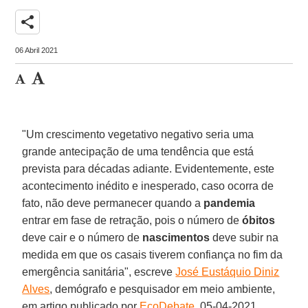
share
06 Abril 2021
"Um crescimento vegetativo negativo seria uma
grande antecipação de uma tendência que está
prevista para décadas adiante. Evidentemente, este
acontecimento inédito e inesperado, caso ocorra de
fato, não deve permanecer quando a
pandemia
entrar em fase de retração, pois o número de
óbitos
deve cair e o número de
nascimentos
deve subir na
medida em que os casais tiverem confiança no fim da
emergência sanitária", escreve
José Eustáquio Diniz
Alves
, demógrafo e pesquisador em meio ambiente,
em artigo publicado por
EcoDebate
, 05-04-2021.