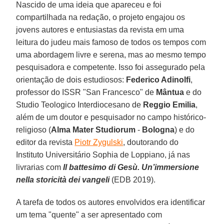
Nascido de uma ideia que apareceu e foi
compartilhada na redação, o projeto engajou os
jovens autores e entusiastas da revista em uma
leitura do judeu mais famoso de todos os tempos com
uma abordagem livre e serena, mas ao mesmo tempo
pesquisadora e competente. Isso foi assegurado pela
orientação de dois estudiosos:
Federico Adinolfi
,
professor do ISSR "San Francesco" de
Mântua
e do
Studio Teologico Interdiocesano de
Reggio Emilia
,
além de um doutor e pesquisador no campo histórico-
religioso (
Alma Mater Studiorum
-
Bologna
) e do
editor da revista
Piotr Zygulski
, doutorando do
Instituto Universitário Sophia de Loppiano, já nas
livrarias com
Il battesimo di Gesù. Un’immersione
nella storicità dei vangeli
(EDB 2019).
A tarefa de todos os autores envolvidos era identificar
um tema "quente" a ser apresentado com