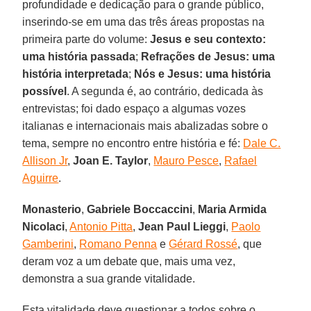
profundidade e dedicação para o grande público,
inserindo-se em uma das três áreas propostas na
primeira parte do volume:
Jesus e seu contexto:
uma história passada
;
Refrações de Jesus: uma
história interpretada
;
Nós e Jesus: uma história
possível
. A segunda é, ao contrário, dedicada às
entrevistas; foi dado espaço a algumas vozes
italianas e internacionais mais abalizadas sobre o
tema, sempre no encontro entre história e fé:
Dale C.
Allison Jr
,
Joan E. Taylor
,
Mauro Pesce
,
Rafael
Aguirre
.
Monasterio
,
Gabriele Boccaccini
,
Maria Armida
Nicolaci
,
Antonio Pitta
,
Jean Paul Lieggi
,
Paolo
Gamberini
,
Romano Penna
e
Gérard Rossé
, que
deram voz a um debate que, mais uma vez,
demonstra a sua grande vitalidade.
Esta vitalidade deve questionar a todos sobre o