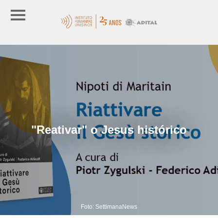
"Reativar" o Jesus histórico
Foto: SettimanaNews