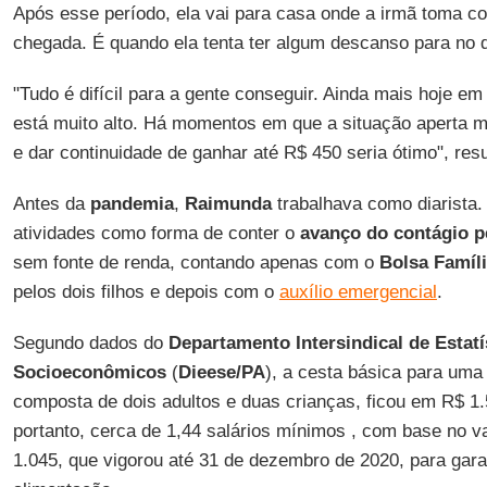
Após esse período, ela vai para casa onde a irmã toma con
chegada. É quando ela tenta ter algum descanso para no dia
"Tudo é difícil para a gente conseguir. Ainda mais hoje em
está muito alto. Há momentos em que a situação aperta mu
e dar continuidade de ganhar até R$ 450 seria ótimo", re
Antes da
pandemia
,
Raimunda
trabalhava como diarista.
atividades como forma de conter o
avanço do contágio p
sem fonte de renda, contando apenas com o
Bolsa Famíl
pelos dois filhos e depois com o
auxílio emergencial
.
Segundo dados do
Departamento Intersindical de Estatí
Socioeconômicos
(
Dieese/PA
), a cesta básica para uma
composta de dois adultos e duas crianças, ficou em R$ 1
portanto, cerca de 1,44 salários mínimos , com base no v
1.045, que vigorou até 31 de dezembro de 2020, para gar