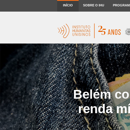
INÍCIO
SOBRE O IHU
PROGRAM
Belém co
renda m