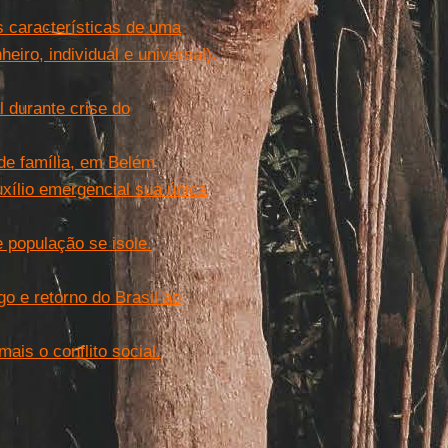
s características de uma
heiro, individual e universal).
 durante crise do
de família, em Belém
uxílio emergencial sua única
 população se isole.
o e retorno do Brasil ao
ais o conflito social.