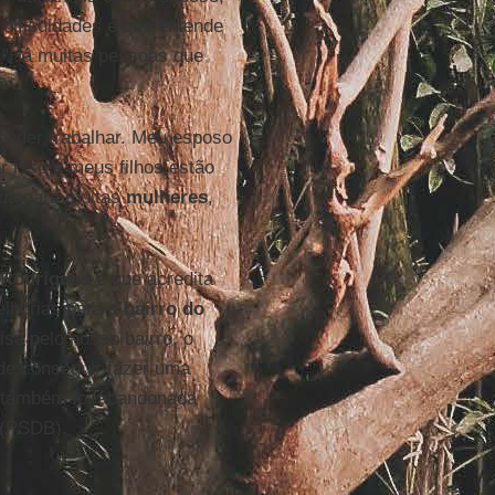
 dificuldades e que entende
 "Há muitas pessoas que
 poder trabalhar. Meu esposo
 isso e meus filhos estão
nda para muitas
mulheres
,
 Rodrigues
e que acredita
elhorias para o
bairro do
oisa pelo nosso bairro, o
ode conseguir fazer uma
ra também foi abandonada
(PSDB).