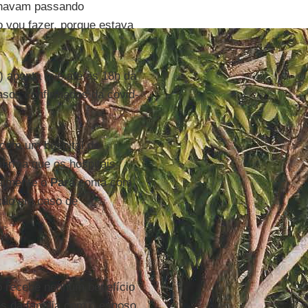
enavam passando
 vou fazer, porque estava
) aponta que até às 18h da
asos confirmados da covid-
 com um hospital de
firma que os hospitais
ualmente o
Pará
conta com
ção em caso de
ão recebe nenhum benefício
es da família com o esposo,