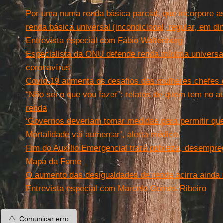
Por uma numa renda básica parcial, que incorpore a
renda básica universal (incondicional, regular, em din
Entrevista especial com Fábio Waltenberg
Especialista da ONU defende renda mínima universal
coronavírus
Covid-19 aumenta os desafios das mulheres chefes 
“Não sei o que vou fazer”: relatos de quem tem no a
renda
‘Governos deveriam tomar medidas para permitir que
Mortalidade vai aumentar’, alerta médico
Fim do Auxílio Emergencial trará pobreza, desempreg
Mapa da Fome
O aumento das desigualdades de renda acirra ainda m
Entrevista especial com Marcelo Gomes Ribeiro
⚠️
Comunicar erro