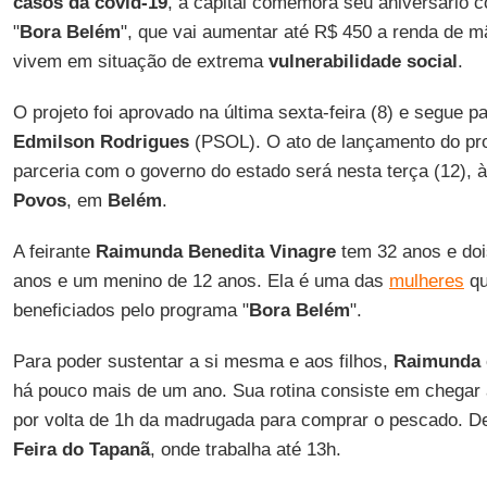
casos da covid-19
, a capital comemora seu aniversário 
"
Bora Belém
", que vai aumentar até R$ 450 a renda de m
vivem em situação de extrema
vulnerabilidade social
.
O projeto foi aprovado na última sexta-feira (8) e segue p
Edmilson Rodrigues
(PSOL). O ato de lançamento do pro
parceria com o governo do estado será nesta terça (12), 
Povos
, em
Belém
.
A feirante
Raimunda Benedita Vinagre
tem 32 anos e doi
anos e um menino de 12 anos. Ela é uma das
mulheres
qu
beneficiados pelo programa "
Bora Belém
".
Para poder sustentar a si mesma e aos filhos,
Raimunda
há pouco mais de um ano. Sua rotina consiste em chegar
por volta de 1h da madrugada para comprar o pescado. De
Feira do Tapanã
, onde trabalha até 13h.