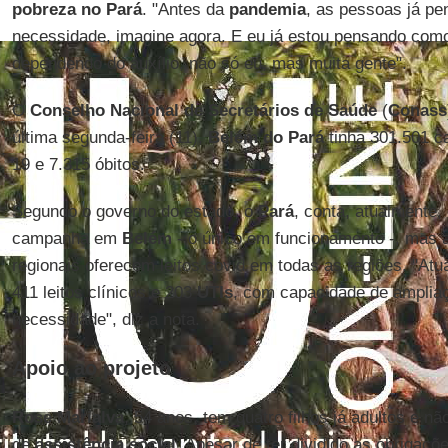
pobreza no Pará
. "Antes da
pandemia
, as pessoas já p
necessidade, imagine agora. E eu já estou pensando como
dependendo do auxílio, não só eu, mas muita gente".
O
Conselho Nacional de Secretários de Saúde
(
Conass
última segunda-feira (11),
Belém do Pará
tinha 301.501 c
19 e 7.315 óbitos.
Segundo o governo do estado, o
Pará
, conta, atualmente,
campanha em
Belém
- o único em funcionamento -, mas a
regionais oferecem leitos covid em todas as regiões. "At
411 leitos clínicos e 203
UTIs
, com capacidade de amplia
necessidade", diz a nota.
Apoio ao projeto
Rose Marialva
, 54 anos, tem quatro filhos já adultos e n
de
assistência social
. Apesar de ter dividido as obrigaçõ