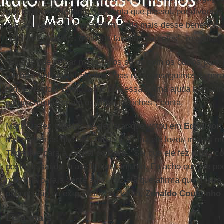
que também é feirante, ela conta que passou por diversas
que as
mães solos
precisam ainda mais desse benefício.
não têm condições e muitas famílias carentes", ressalta.
"Eu tive que deixar meus filhos só ou com os outros para
também tinha que trabalhar, mas nós conseguimos superar
todos criados. Então, acho que essa é uma ajuda bem-vi
porque muitas criam os filhos sozinhas", conta.
Marialva fez questão de declarar que votou em
Edmilson
nas melhorias que ele propõe e afirma ele levou muitas m
Tapanã
e para a capital do
Pará
. "Sei que ele fez muita c
posto de saúde, o asfalto do conjunto. Eu acho que ele p
melhoria para a gente aqui", diz ela que afirma que a fei
pela gestão do ex-prefeito de Belém,
Zenaldo Coutuinho
Leia mais