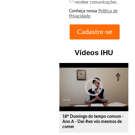
receber comunicações.
Conheça nossa
Política de
Privacidade
.
Vídeos IHU
play_circle_outline
18º Domingo do tempo comum -
Ano A - Dai-lhes vós mesmos de
comer