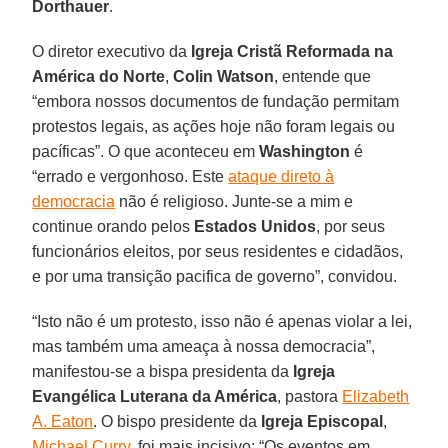
Dorthauer
.
O diretor executivo da
Igreja Cristã Reformada na
América do Norte
,
Colin Watson
, entende que
“embora nossos documentos de fundação permitam
protestos legais, as ações hoje não foram legais ou
pacíficas”. O que aconteceu em
Washington
é
“errado e vergonhoso. Este
ataque direto à
democracia
não é religioso. Junte-se a mim e
continue orando pelos
Estados Unidos
, por seus
funcionários eleitos, por seus residentes e cidadãos,
e por uma transição pacifica de governo”, convidou.
“Isto não é um protesto, isso não é apenas violar a lei,
mas também uma ameaça à nossa democracia”,
manifestou-se a bispa presidenta da
Igreja
Evangélica Luterana da América
, pastora
Elizabeth
A. Eaton
. O bispo presidente da
Igreja Episcopal
,
Michael Curry
, foi mais incisivo: “Os eventos em