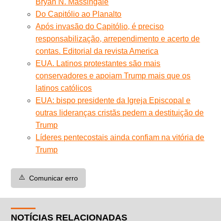
Bryan N. Massingale
Do Capitólio ao Planalto
Após invasão do Capitólio, é preciso
responsabilização, arrependimento e acerto de
contas. Editorial da revista America
EUA. Latinos protestantes são mais
conservadores e apoiam Trump mais que os
latinos católicos
EUA: bispo presidente da Igreja Episcopal e
outras lideranças cristãs pedem a destituição de
Trump
Líderes pentecostais ainda confiam na vitória de
Trump
⚠️
Comunicar erro
NOTÍCIAS RELACIONADAS