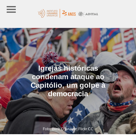
Igrejas históricas
condenam ataque ao
Capitólio, um golpe à
democracia
Foto: Blink O'fanaye | Flickr CC