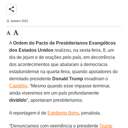
share
11 Janeiro 2021
A
Ordem do Pacto de Presbiterianos Evangélicos
dos Estados Unidos
realizou, na sexta-feira, 8, um
dia de jejum e de orações pelo país, em decorrência
dos acontecimentos que abalaram a democracia
estadunidense na quarta-feira, quando apoiadores do
derrotado presidente
Donald Trump
invadiram o
Capitólio
. “Mesmo quando esse impasse terminar,
ainda viveremos em um país profundamente
dividido
”, apontaram presbiterianos.
A reportagem é de
Edelberto Behs
, jornalista.
“Denunciamos com veemência o presidente
Trump