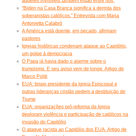
aqueles invisíveis também estão entre nós”
“Biden na Casa Branca significa a derrota dos
soberanistas católicos.” Entrevista com Maria
Antonietta Calabrò
A América está doente, em pecado, afirmam
pastores
Igrejas históricas condenam ataque ao Capitólio,
um golpe à democracia
O Papa já havia dado o alarme sobre o
trumpismo. E seu aviso vem de longe. Artigo de
Marco Politi
EUA: bispo presidente da Igreja Episcopal e
outras lideranças cristãs pedem a destituição de
Trump
EUA: organizações pró-reforma da Igreja
deploram violência e participação de católicos na
invasão do Capitólio
O ataque racista ao Capitólio dos EUA. Artigo de