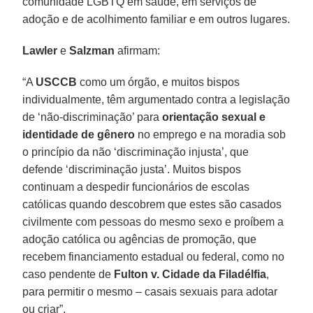
comunidade LGBTQ em saúde, em serviços de
adoção e de acolhimento familiar e em outros lugares.
Lawler
e
Salzman
afirmam:
“A
USCCB
como um órgão, e muitos bispos
individualmente, têm argumentado contra a legislação
de ‘não-discriminação’ para
orientação sexual e
identidade de gênero
no emprego e na moradia sob
o princípio da não ‘discriminação injusta’, que
defende ‘discriminação justa’. Muitos bispos
continuam a despedir funcionários de escolas
católicas quando descobrem que estes são casados
civilmente com pessoas do mesmo sexo e proíbem a
adoção católica ou agências de promoção, que
recebem financiamento estadual ou federal, como no
caso pendente de
Fulton v. Cidade da Filadélfia
,
para permitir o mesmo – casais sexuais para adotar
ou criar”.