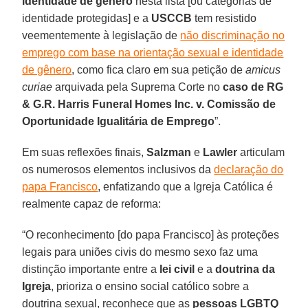
identidade de gênero
nesta lista [ou categorias de
identidade protegidas] e a
USCCB
tem resistido
veementemente à legislação de
não discriminação no
emprego com base na orientação sexual e identidade
de gênero
, como fica claro em sua petição de
amicus
curiae
arquivada pela Suprema Corte no
caso de RG
& G.R. Harris Funeral Homes Inc. v. Comissão de
Oportunidade Igualitária de Emprego
”.
Em suas reflexões finais,
Salzman
e
Lawler
articulam
os numerosos elementos inclusivos da
declaração do
papa Francisco
, enfatizando que a Igreja Católica é
realmente capaz de reforma:
“O reconhecimento [do papa Francisco] às proteções
legais para uniões civis do mesmo sexo faz uma
distinção importante entre a
lei civil
e a
doutrina da
Igreja
, prioriza o ensino social católico sobre a
doutrina sexual, reconhece que as
pessoas LGBTQ