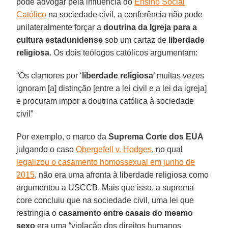
pode advogar pela influência do
Ensino Social
Católico
na sociedade civil, a conferência não pode
unilateralmente forçar a
doutrina da Igreja para a
cultura estadunidense
sob um cartaz de
liberdade
religiosa
. Os dois teólogos católicos argumentam:
“Os clamores por ‘
liberdade religiosa
’ muitas vezes
ignoram [a] distinção [entre a lei civil e a lei da igreja]
e procuram impor a doutrina católica à sociedade
civil”
Por exemplo, o marco da
Suprema Corte dos EUA
julgando o caso
Obergefell v. Hodges
, no qual
legalizou o casamento homossexual em junho de
2015
, não era uma afronta à liberdade religiosa como
argumentou a USCCB. Mais que isso, a suprema
core concluiu que na sociedade civil, uma lei que
restringia o
casamento entre casais do mesmo
sexo
era uma “violação dos direitos humanos