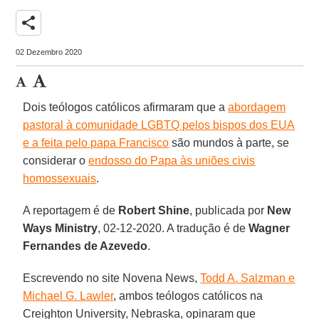
share
02 Dezembro 2020
Dois teólogos católicos afirmaram que a
abordagem
pastoral à comunidade LGBTQ pelos bispos dos EUA
e a feita pelo papa Francisco
são mundos à parte, se
considerar o
endosso do Papa às uniões civis
homossexuais
.
A reportagem é de
Robert Shine
, publicada por
New
Ways Ministry
, 02-12-2020. A tradução é de
Wagner
Fernandes de Azevedo
.
Escrevendo no site Novena News,
Todd A. Salzman e
Michael G. Lawler
, ambos teólogos católicos na
Creighton University, Nebraska, opinaram que