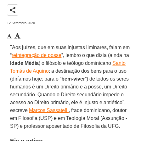
share
12 Setembro 2020
"Aos juízes, que em suas injustas liminares, falam em
“
reintegração de posse
”, lembro o que dizia (ainda na
Idade
Média
) o filósofo e teólogo dominicano
Santo
Tomás de Aquino
: a destinação dos bens para o uso
(diríamos hoje: para o “
bem-viver
”) de todos os seres
humanos é um Direito primário e a posse, um Direito
secundário. Quando o Direito secundário impede o
acesso ao Direito primário, ele é injusto e antiético",
escreve
Marcos Sassatelli
, frade dominicano, doutor
em Filosofia (USP) e em Teologia Moral (Assunção -
SP) e professor aposentado de Filosofia da UFG.
Eis o artigo.