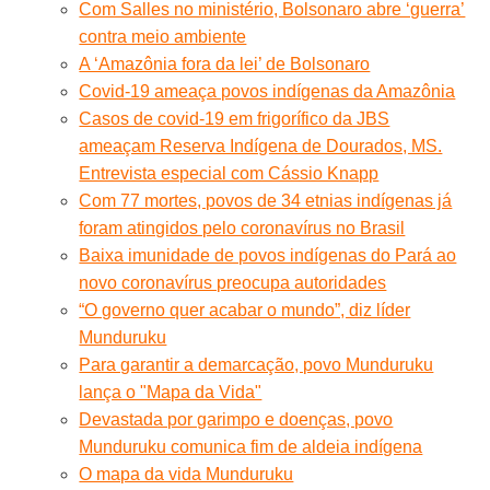
Com Salles no ministério, Bolsonaro abre ‘guerra’
contra meio ambiente
A ‘Amazônia fora da lei’ de Bolsonaro
Covid-19 ameaça povos indígenas da Amazônia
Casos de covid-19 em frigorífico da JBS
ameaçam Reserva Indígena de Dourados, MS.
Entrevista especial com Cássio Knapp
Com 77 mortes, povos de 34 etnias indígenas já
foram atingidos pelo coronavírus no Brasil
Baixa imunidade de povos indígenas do Pará ao
novo coronavírus preocupa autoridades
“O governo quer acabar o mundo”, diz líder
Munduruku
Para garantir a demarcação, povo Munduruku
lança o "Mapa da Vida"
Devastada por garimpo e doenças, povo
Munduruku comunica fim de aldeia indígena
O mapa da vida Munduruku