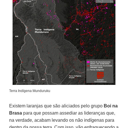
Terra Indígena Munduruku
Existem laranjas que são aliciados pelo grupo
Boi na
Brasa
para que possam assediar as lideranças que,
na verdade, acabam levando os não indígenas para
dentro da nossa terra. Com isso, vão enfraquecendo a