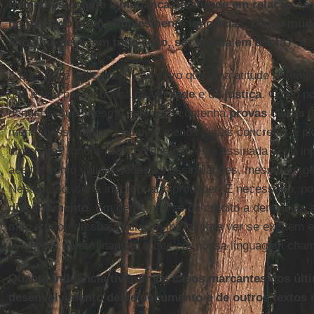
É impressionante a mudança de atitude em relação às
no passado eram simplesmente ignoradas. O que mud
anônima deve, em todo caso, ser levada em conta?
A questão é delicada. Ficou claro que uma atitude peremp
não é boa para a busca da
verdade
e da
justiça
. Como po
denúncia que, mesmo anônima, contenha
provas claras
(
mensagens, áudio...) ou pelo menos pistas concretas e pl
um crime? Ignorá-la só porque não está assinada seria inj
aceitar como válidas todas as assinalações, mesmo as g
Neste caso, seria inapropriado proceder. É necessário, p
discernimento
. Em geral, não se dá crédito a denúncias
mão a priori de sua avaliação inicial para ver se existem 
evidentes determinantes, o que em nossa linguagem ch
Quanta influência tiveram os casos marcantes dos últ
desenvolvimento deste documento e de outros textos 