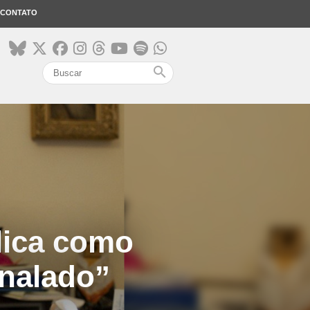
CONTATO
search
lica como
inalado”