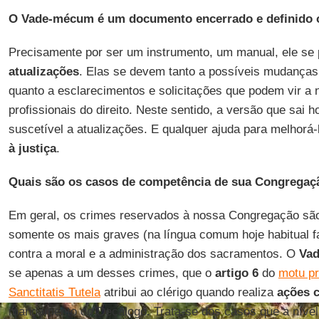
O Vade-mécum é um documento encerrado e definido o
Precisamente por ser um instrumento, um manual, ele se
atualizações
. Elas se devem tanto a possíveis mudanças 
quanto a esclarecimentos e solicitações que podem vir a n
profissionais do direito. Neste sentido, a versão que sai 
suscetível a atualizações. E qualquer ajuda para melhorá-
à justiça
.
Quais são os casos de competência de sua Congregaç
Em geral, os crimes reservados à nossa Congregação são 
somente os mais graves (na língua comum hoje habitual 
contra a moral e a administração dos sacramentos. O
Va
se apenas a um desses crimes, que o
artigo 6
do
motu p
Sanctitatis Tutela
atribui ao clérigo quando realiza
ações 
mandamento do Decálogo. Trata-se dos casos que a níve