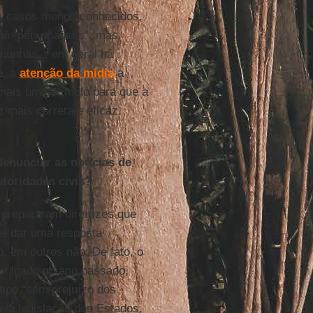
s casos menos conhecidos,
 há “personagens”, mas
munhas... em geral há
e, a
atenção
da
mídia
a
 mais um estímulo para que a
 mais correta e eficaz.
denunciar as notícias de
toridades civis?
prepararam diretrizes que
el dar uma resposta
o, em outros não. De fato, o
mulgado no ano passado,
tipo “sem prejuízo dos
ela legislação dos Estados,