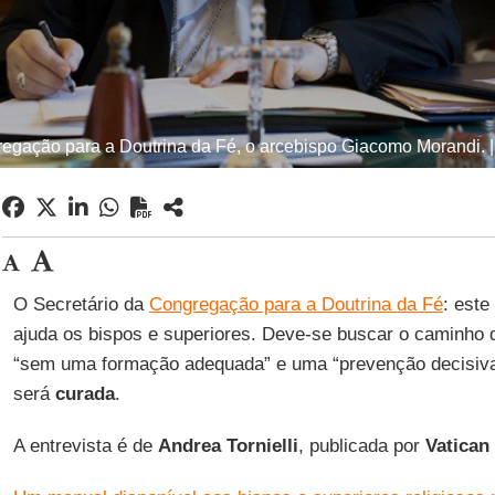
regação para a Doutrina da Fé, o arcebispo Giacomo Morandi. |
O Secretário da
Congregação para a Doutrina da Fé
: este
ajuda os bispos e superiores. Deve-se buscar o caminho 
“sem uma formação adequada” e uma “prevenção decisiv
será
curada
.
A entrevista é de
Andrea Tornielli
, publicada por
Vatican