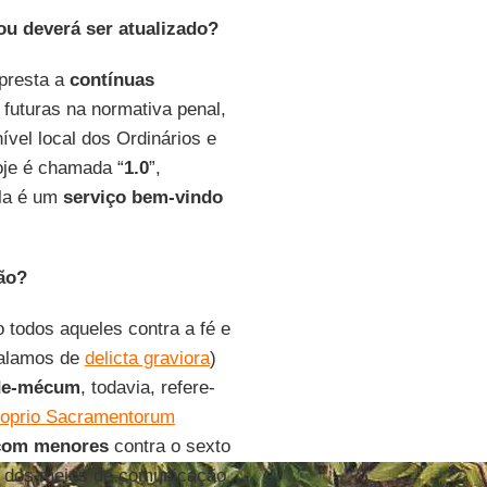
u deverá ser atualizado?
 presta a
contínuas
futuras na normativa penal,
ível local dos Ordinários e
hoje é chamada “
1.0
”,
la é um
serviço bem-vindo
ão?
todos aqueles contra a fé e
falamos de
delicta graviora
)
de-mécum
, todavia, refere-
roprio Sacramentorum
com menores
contra o sexto
l dos meios de comunicação