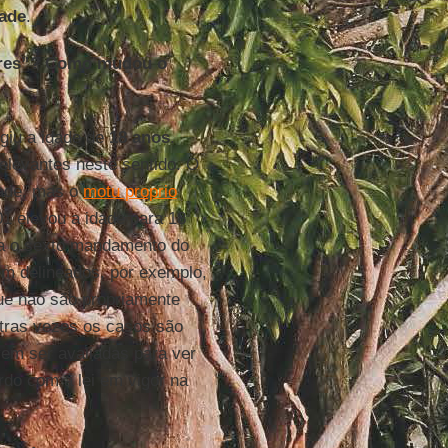
ade
.
nores”? Como mudou o
giu a idade de
18 anos
.
relevantes neste sentido. O
dade, mas o
motu proprio
 elevou a idade para 18
ra o sexto mandamento do
m delineados, por exemplo,
e não são propriamente
utras vezes os casos são
em ser avaliadas para ver
rdo com a lei em vigor na