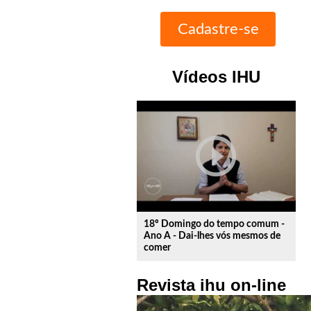
Vídeos IHU
play_circle_outline
18º Domingo do tempo comum -
Ano A - Dai-lhes vós mesmos de
comer
Revista ihu on-line