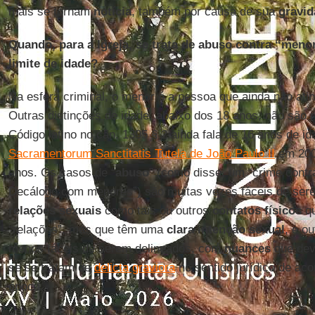
mais se tornam
notícia
, também por causa de sua
gravid
Quando, para a Igreja, se trata de abuso contra “me
limite de idade?
Na esfera criminal, o menor é a pessoa que ainda não atin
Outras distinções de idade, abaixo dos 18 anos, não são 
Código latino no cân. 1395 § 2 ainda fala de 16 anos de i
Sacramentorum Sanctitatis Tutela de João Paulo II
em 2001
anos. Os casos de “
abuso
” (como disse, um “crime cont
Decálogo com menores”) são muitas vezes fáceis de sere
relações sexuais
como tais ou outros
contatos físicos
qu
“relações”, mas que têm uma
clara intenção sexual
, e o
menos fáceis de serem delineados, com
nuances
que dev
se se tratam de
delicta graviora
no sentido jurídico de aco
época.