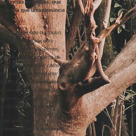
 denúncias anônimas, que
ou e por que uma denúncia
tória num sentido ou noutro
de ser descartada uma
por exemplo, fotos, filmes,
ausíveis sobre a prática de
usto. Por outro lado: como
enéricas e sem remetente?
ortanto, fazer um
cuidadoso
 anônimas, mas não se abre
elementos objetivos e
amamos de
fumus delicti
.
imos anos no
recentes sobre o assunto?