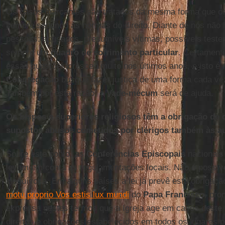
Os casos marcantes são tratados da mesma forma que o
sempre segundo as normas do direito. Diante de nós não
pessoas: acusados, presumíveis vítimas, possíveis teste
sempre um
quadro de sofrimento particular
. Certament
essas questões cresceu muito nos últimos anos, e isto é
Congregação
busque fazer justiça de uma forma cada vez
Também por esta razão, o
Vade-mécum
será de ajuda.
Os bispos e superiores religiosos têm a obrigação de 
supostos abusos cometidos por clérigos também às au
Sobre este ponto, as
Conferências Episcopais
nacionais 
levam em conta as regulamentações locais. Não é possív
inequívoca. Em alguns países a lei já prevê esta obrigaçã
motu proprio Vos estis lux mundi
do
Papa
Francisco
, pro
expressa nestes termos que a Igreja age em casos deste 
direitos e obrigações estabelecidos em todos os lugares p