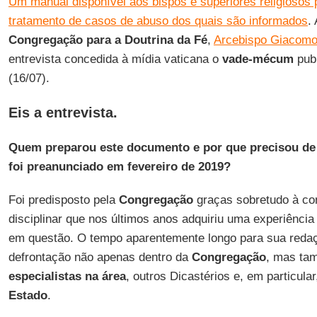
Um manual disponível aos bispos e superiores religiosos p
tratamento de casos de abuso dos quais são informados
.
Congregação para a Doutrina da Fé
,
Arcebispo Giacomo
entrevista concedida à mídia vaticana o
vade-mécum
publ
(16/07).
Eis a entrevista.
Quem preparou este documento e por que precisou de
foi preanunciado em fevereiro de 2019?
Foi predisposto pela
Congregação
graças sobretudo à con
disciplinar que nos últimos anos adquiriu uma experiência
em questão. O tempo aparentemente longo para sua redaç
defrontação não apenas dentro da
Congregação
, mas ta
especialistas na
área
, outros Dicastérios e, em particula
Estado
.