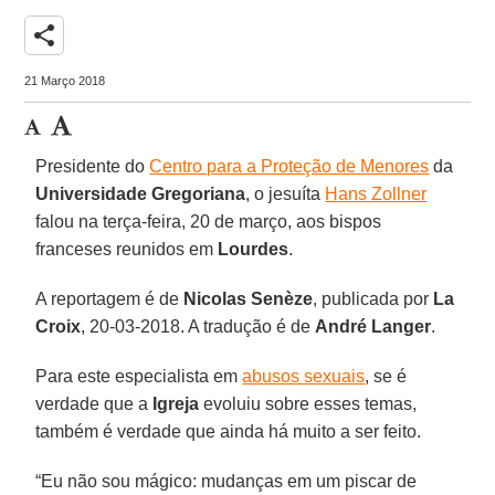
share
21 Março 2018
Presidente do
Centro para a Proteção de Menores
da
Universidade Gregoriana
, o jesuíta
Hans Zollner
falou na terça-feira, 20 de março, aos bispos
franceses reunidos em
Lourdes
.
A reportagem é de
Nicolas Senèze
, publicada por
La
Croix
, 20-03-2018. A tradução é de
André Langer
.
Para este especialista em
abusos sexuais
, se é
verdade que a
Igreja
evoluiu sobre esses temas,
também é verdade que ainda há muito a ser feito.
“Eu não sou mágico: mudanças em um piscar de