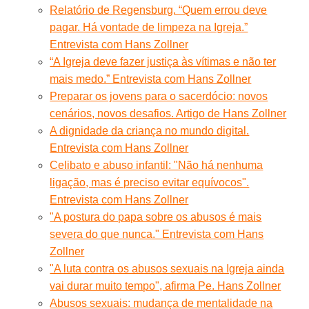
Relatório de Regensburg. “Quem errou deve
pagar. Há vontade de limpeza na Igreja.”
Entrevista com Hans Zollner
“A Igreja deve fazer justiça às vítimas e não ter
mais medo.” Entrevista com Hans Zollner
Preparar os jovens para o sacerdócio: novos
cenários, novos desafios. Artigo de Hans Zollner
A dignidade da criança no mundo digital.
Entrevista com Hans Zollner
Celibato e abuso infantil: "Não há nenhuma
ligação, mas é preciso evitar equívocos".
Entrevista com Hans Zollner
"A postura do papa sobre os abusos é mais
severa do que nunca." Entrevista com Hans
Zollner
"A luta contra os abusos sexuais na Igreja ainda
vai durar muito tempo", afirma Pe. Hans Zollner
Abusos sexuais: mudança de mentalidade na