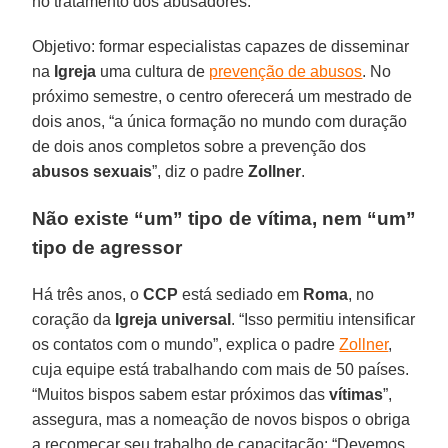
no tratamento dos abusadores.
Objetivo: formar especialistas capazes de disseminar
na
Igreja
uma cultura de
prevenção de abusos
. No
próximo semestre, o centro oferecerá um mestrado de
dois anos, “a única formação no mundo com duração
de dois anos completos sobre a prevenção dos
abusos sexuais
”, diz o padre
Zollner
.
Não existe “um” tipo de vítima, nem “um”
tipo de agressor
Há três anos, o
CCP
está sediado em
Roma
, no
coração da
Igreja universal
. “Isso permitiu intensificar
os contatos com o mundo”, explica o padre
Zollner
,
cuja equipe está trabalhando com mais de 50 países.
“Muitos bispos sabem estar próximos das
vítimas
”,
assegura, mas a nomeação de novos bispos o obriga
a recomeçar seu trabalho de capacitação: “Devemos