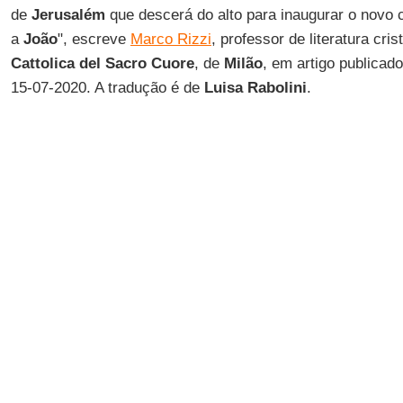
de
Jerusalém
que descerá do alto para inaugurar o novo 
a
João
", escreve
Marco Rizzi
, professor de literatura cri
Cattolica del Sacro Cuore
, de
Milão
, em artigo publicad
15-07-2020. A tradução é de
Luisa Rabolini
.
Eis o artigo.
Uma proposta f
pelo cardeal
Ca
Bíblia
deveria s
porque era o l
cristãos, mas
todos, aliás, o
livros: em sua
todos os tipos
Levítico
e
Deu
poéticas, aque