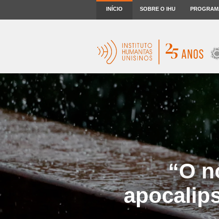
INÍCIO
SOBRE O IHU
PROGRAM
“O n
apocalips