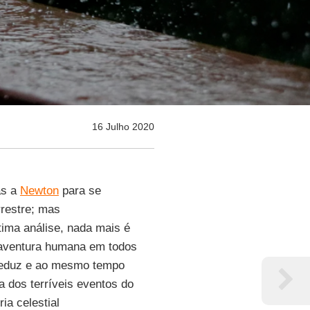
16 Julho 2020
as a
Newton
para se
restre; mas
tima análise, nada mais é
ventura humana em todos
seduz e ao mesmo tempo
a dos terríveis eventos do
ia celestial