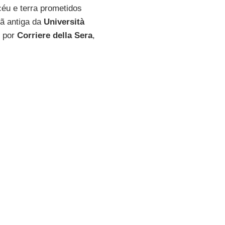
céu e terra prometidos
stã antiga da
Università
o por
Corriere della Sera
,
eita em várias ocasiões
rlo Maria Martini
era que a
er lida na escola; não
ivro sagrado de judeus e
 porque a
Bíblia
é o livro de
 livro de todos e de todos os
s páginas há escritos de
, desde códigos legais de
teronômio
, às coleções
la dos
Salmos
ou do poema