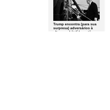
Trump encontra (para sua
surpresa) adversários à
altura no Irã: líderes tão
obstinados quanto ele.
Artigo de Andrew Roth
LER MAIS
Quem tem medo dos
corpos trans? Entrevista
com Berenice Bento
LER MAIS