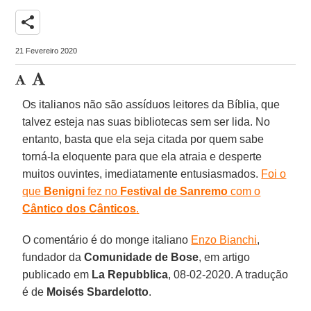
share
21 Fevereiro 2020
Os italianos não são assíduos leitores da Bíblia, que
talvez esteja nas suas bibliotecas sem ser lida. No
entanto, basta que ela seja citada por quem sabe
torná-la eloquente para que ela atraia e desperte
muitos ouvintes, imediatamente entusiasmados.
Foi o
que
Benigni
fez no
Festival de Sanremo
com o
Cântico dos Cânticos
.
O comentário é do monge italiano
Enzo Bianchi
,
fundador da
Comunidade de Bose
, em artigo
publicado em
La Repubblica
, 08-02-2020. A tradução
é de
Moisés Sbardelotto
.