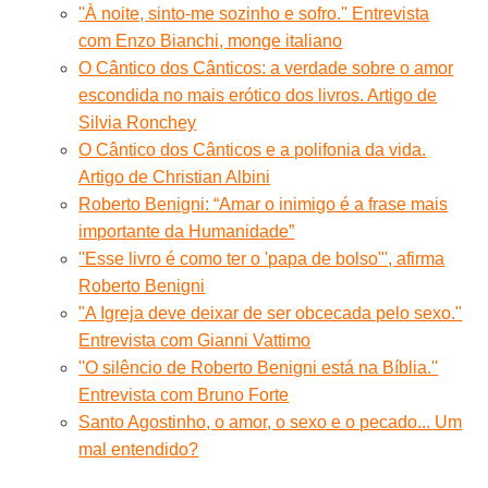
''À noite, sinto-me sozinho e sofro.'' Entrevista
com Enzo Bianchi, monge italiano
O Cântico dos Cânticos: a verdade sobre o amor
escondida no mais erótico dos livros. Artigo de
Silvia Ronchey
O Cântico dos Cânticos e a polifonia da vida.
Artigo de Christian Albini
Roberto Benigni: “Amar o inimigo é a frase mais
importante da Humanidade”
''Esse livro é como ter o 'papa de bolso''', afirma
Roberto Benigni
"A Igreja deve deixar de ser obcecada pelo sexo."
Entrevista com Gianni Vattimo
''O silêncio de Roberto Benigni está na Bíblia.''
Entrevista com Bruno Forte
Santo Agostinho, o amor, o sexo e o pecado... Um
mal entendido?