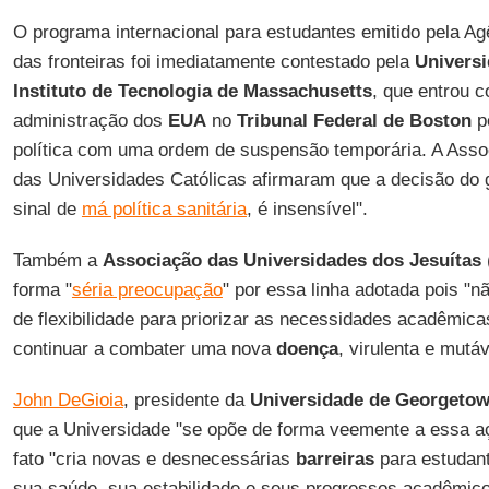
O programa internacional para estudantes emitido pela Ag
das fronteiras foi imediatamente contestado pela
Univers
Instituto de Tecnologia de Massachusetts
, que entrou 
administração dos
EUA
no
Tribunal Federal de Boston
p
política com uma ordem de suspensão temporária. A Asso
das Universidades Católicas afirmaram que a decisão do
sinal de
má política sanitária
, é insensível".
Também a
Associação das Universidades dos Jesuítas
forma "
séria preocupação
" por essa linha adotada pois "
de flexibilidade para priorizar as necessidades acadêmic
continuar a combater uma nova
doença
, virulenta e mutáv
John DeGioia
, presidente da
Universidade de Georgeto
que a Universidade "se opõe de forma veemente a essa a
fato "cria novas e desnecessárias
barreiras
para estudant
sua saúde, sua estabilidade e seus progressos acadêmic