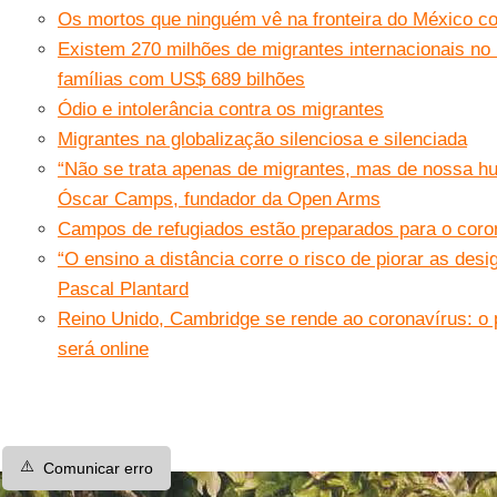
Os mortos que ninguém vê na fronteira do México c
Existem 270 milhões de migrantes internacionais n
famílias com US$ 689 bilhões
Ódio e intolerância contra os migrantes
Migrantes na globalização silenciosa e silenciada
“Não se trata apenas de migrantes, mas de nossa h
Óscar Camps, fundador da Open Arms
Campos de refugiados estão preparados para o coro
“O ensino a distância corre o risco de piorar as des
Pascal Plantard
Reino Unido, Cambridge se rende ao coronavírus: o
será online
⚠️
Comunicar erro