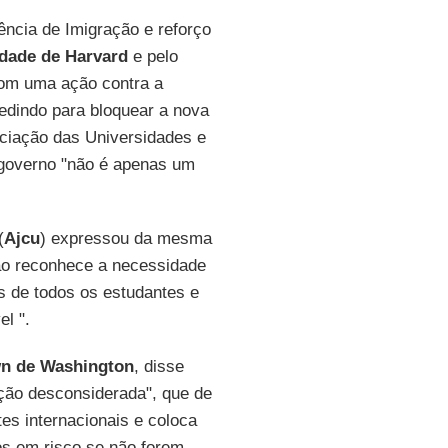
ência de Imigração e reforço
idade de Harvard
e pelo
com uma ação contra a
edindo para bloquear a nova
ciação das Universidades e
 governo "não é apenas um
(
Ajcu
) expressou da mesma
não reconhece a necessidade
as de todos os estudantes e
el ".
wn de Washington
, disse
ção desconsiderada", que de
es internacionais e coloca
os em risco se não forem