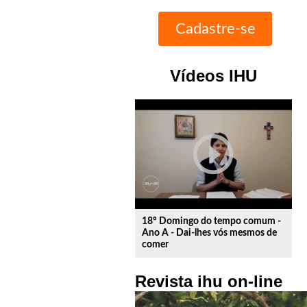
Vídeos IHU
play_circle_outline
18º Domingo do tempo comum -
Ano A - Dai-lhes vós mesmos de
comer
Revista ihu on-line