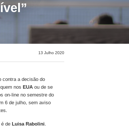
ível”
13 Julho 2020
 contra a decisão do
fiquem nos
EUA
ou de se
os on-line no semestre do
m 6 de julho, sem aviso
tes.
o é de
Luisa Rabolini
.