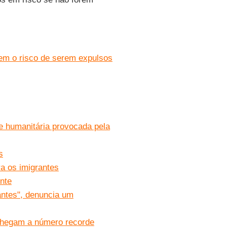
rem o risco de serem expulsos
 e humanitária provocada pela
s
a os imigrantes
nte
antes", denuncia um
 chegam a número recorde