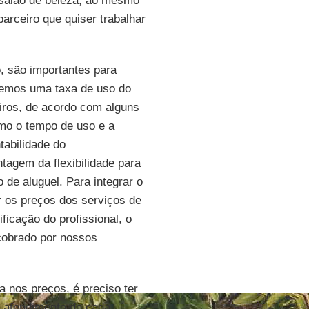
 salão de beleza; ao mesmo
arceiro que quiser trabalhar
, são importantes para
remos uma taxa de uso do
iros, de acordo com alguns
omo o tempo de uso e a
tabilidade do
agem da flexibilidade para
 de aluguel. Para integrar o
 os preços dos serviços de
ficação do profissional, o
cobrado por nossos
a nos preços, é preciso ter
e atendimento de cada