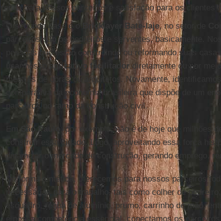
renda para nossos parceiros e satisfação para os clientes f
O segundo case é o
Bricklayer Bate-laje
, no setor de
Con
parceiros são os pedreiros e serventes, basicamente. Nos
pessoas que estão construindo ou reformando suas casa
usar nosso
aplicativo
facilitador
diretamente ou por meio
mestres de obras ou arquitetos. Novamente, identificamo
comparativa da economia brasileira que dispõe de um eno
parceiros no ramo da construção civil.
Em
São
Paulo
, por exemplo, não é de hoje que milhões 
construir essa cidade. Logo, aproveitando essa força hist
dinamizar o mercado de construção, gerando emprego, ren
De forma sintética, oferecemos para nossos parceiros to
necessárias para o trabalho, tais como colher de pedreiro
esquadro, régua de alumínio, prumo, carrinho de mão, ent
é nossa competência essencial, conectamos os parceiro