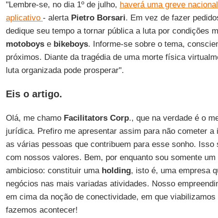
"Lembre-se, no dia 1º de julho,
haverá uma greve nacional
aplicativo
- alerta
Pietro
Borsari
. Em vez de fazer pedidos
dedique seu tempo a tornar pública a luta por condições m
motoboys
e
bikeboys
. Informe-se sobre o tema, conscien
próximos. Diante da tragédia de uma morte física virtua
luta organizada pode prosperar".
Eis o artigo
.
Olá, me chamo
Facilitators Corp
., que na verdade é o 
jurídica. Prefiro me apresentar assim para não cometer a 
as várias pessoas que contribuem para esse sonho. Isso s
com nossos valores. Bem, por enquanto sou somente um 
ambicioso: constituir uma
holding
, isto é, uma empresa q
negócios nas mais variadas atividades. Nosso empreendi
em cima da noção de conectividade, em que viabilizamos 
fazemos acontecer!