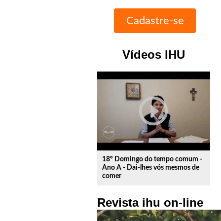
Vídeos IHU
play_circle_outline
18º Domingo do tempo comum -
Ano A - Dai-lhes vós mesmos de
comer
Revista ihu on-line