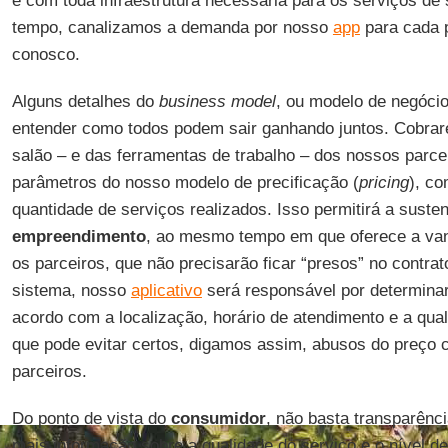
e com toda infraestrutura necessária para os serviços de
tempo, canalizamos a demanda por nosso
app
para cada p
conosco.
Alguns detalhes do
business model
, ou modelo de negócio
entender como todos podem sair ganhando juntos. Cobra
salão – e das ferramentas de trabalho – dos nossos parce
parâmetros do nosso modelo de precificação (
pricing
), c
quantidade de serviços realizados. Isso permitirá a susten
empreendimento
, ao mesmo tempo em que oferece a vant
os parceiros, que não precisarão ficar “presos” no contrato
sistema, nosso
aplicativo
será responsável por determinar
acordo com a localização, horário de atendimento e a quali
que pode evitar certos, digamos assim, abusos do preço 
parceiros.
Do ponto de vista do
consumidor
, não basta transparênci
mais informação sobre a qualidade do serviço e o nível d