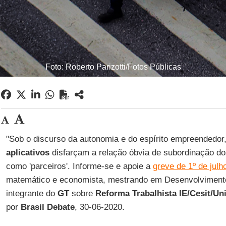
Foto: Roberto Parizotti/Fotos Públicas
"Sob o discurso da autonomia e do espírito empreendedor
aplicativos
disfarçam a relação óbvia de subordinação do
como 'parceiros'. Informe-se e apoie a
greve de 1º de julh
matemático e economista, mestrando em Desenvolvimen
integrante do
GT
sobre
Reforma Trabalhista IE/Cesit/U
por
Brasil
Debate
, 30-06-2020.