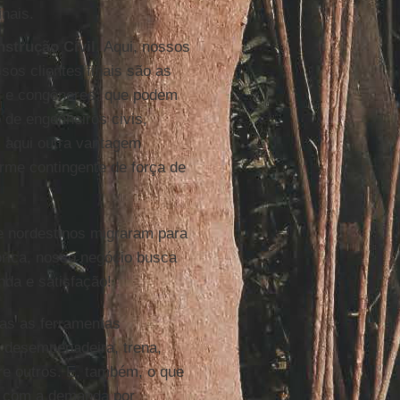
inais.
strução Civil
. Aqui, nossos
sos clientes finais são as
s e congêneres, que podem
 de engenheiros civis,
s aqui outra vantagem
rme contingente de força de
de nordestinos migraram para
órica, nosso negócio busca
da e satisfação!
das as ferramentas
, desempenadeira, trena,
re outros. E, também, o que
s com a demanda por