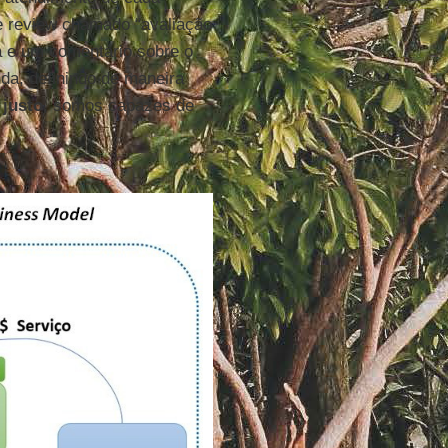
e review chamado “avaliação
a e um comentário sobre o
nda, definindo de maneira
justo
, somos capazes de