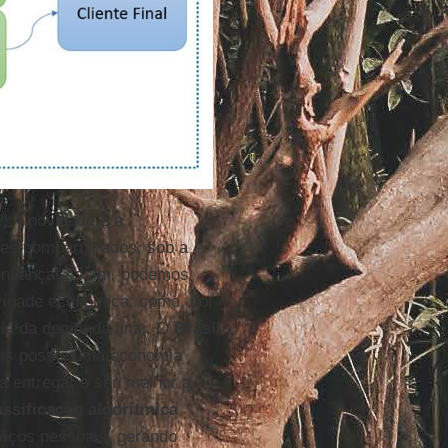
! A novidade é a
ões compartilhados, sob a
nfiança! Assim, podemos
ividade econômica, como, por
ncia da demanda final. O
Brasil
ois possui uma economia
a entregar o seu melhor a
ssificação algorítmica
viços pessoais, gerando