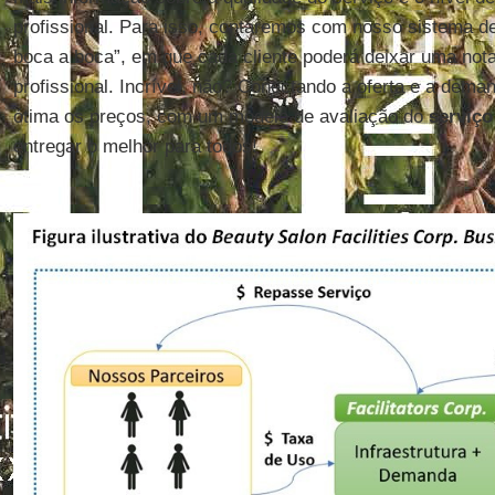
profissional. Para isso, contaremos com nosso sistema d
boca a boca”, em que cada cliente poderá deixar uma not
profissional. Incrível, não? Conectando a oferta e a dema
ótima os preços, com um modelo de avaliação do
serviço
entregar o melhor para todos!