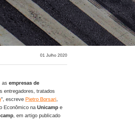
01 Julho 2020
, as
empresas de
s entregadores, tratados
o
", escreve
Pietro Borsari
,
to Econômico na
Unicamp
e
nicamp
, em artigo publicado