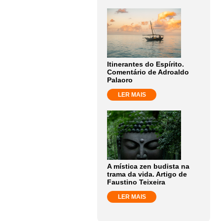
Itinerantes do Espírito.
Comentário de Adroaldo
Palaoro
LER MAIS
A mística zen budista na
trama da vida. Artigo de
Faustino Teixeira
LER MAIS