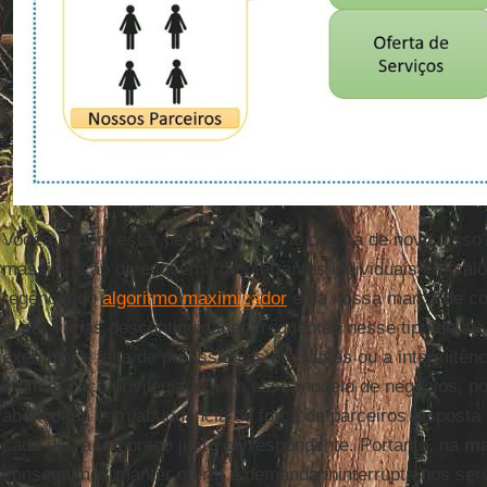
Vocês podem estar pensando: mas o que há de novo nisso?
massificação do esquema de ofertantes individuais em sal
regência do
algoritmo maximizador
e da nossa marca de co
evitar várias descontinuidades frequentes nesse tipo de at
exemplo, a falta de profissionais ofertantes ou a intermitê
é um espaço privilegiado para esse modelo de negócios, p
abençoada com abundância de força de parceiros disposta 
cada dia, a um preço justo correspondente. Portanto, na
ma
conseguimos manter oferta e demanda ininterrupta nos ser