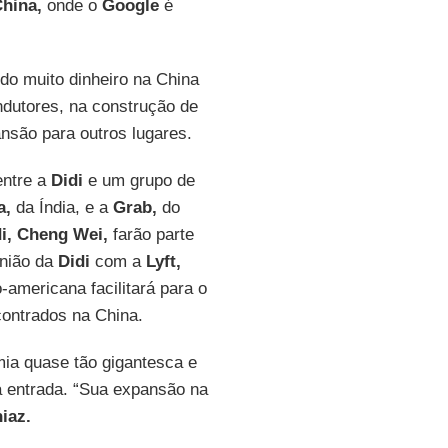
hina,
onde o
Google
é
do muito dinheiro na China
ndutores, na construção de
nsão para outros lugares.
entre a
Didi
e um grupo de
a,
da Índia, e a
Grab,
do
i, Cheng Wei,
farão parte
união da
Didi
com a
Lyft,
americana facilitará para o
ontrados na China.
ia quase tão gigantesca e
à entrada. “Sua expansão na
iaz.