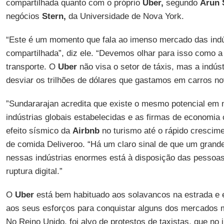
compartilhada quanto com o próprio
Uber,
segundo
Arun 
negócios
Stern,
da Universidade de Nova York.
“Este é um momento que fala ao imenso mercado das ind
compartilhada”, diz ele. “Devemos olhar para isso como 
transporte. O
Uber
não visa o setor de táxis, mas a indús
desviar os trilhões de dólares que gastamos em carros n
”Sundararajan acredita que existe o mesmo potencial em mi
indústrias globais estabelecidas e as firmas de economia
efeito sísmico da
Airbnb
no turismo até o rápido crescime
de comida Deliveroo. “Há um claro sinal de que um grand
nessas indústrias enormes está à disposição das pessoa
ruptura digital.”
O
Uber
está bem habituado aos solavancos na estrada e 
aos seus esforços para conquistar alguns dos mercados m
No Reino Unido, foi alvo de protestos de taxistas, que no 