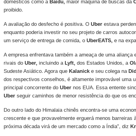
domésticos como a
Baidu,
maior máquina de buscas da
C
proibido.
A avaliação do desfecho é positiva. O
Uber
estava perden
enquanto poderia investir no seu projeto de carros autoco
um serviço de entrega de comida, o
UberEATS,
e na expa
A empresa enfrentava também a ameaça de uma aliança 
rivais do
Uber,
incluindo a
Lyft,
dos Estados Unidos, a
Ol
Sudeste Asiático. Agora que
Kalanick
e seu colega na
Did
dos respectivos conselhos, é altamente improvável uma 
principal concorrente do
Uber
nos EUA. Essa entente sino-
Uber
seguir caminhos de menor resistência do que os enc
Do outro lado do Himalaia chinês encontra-se uma econom
crescente e que provavelmente erguerá menos barreiras 
próxima década virá de um mercado como a Índia”, diz
Kn