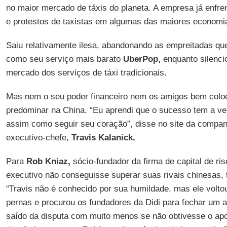
no maior mercado de táxis do planeta. A empresa já enfre
e protestos de taxistas em algumas das maiores econom
Saiu relativamente ilesa, abandonando as empreitadas qu
como seu serviço mais barato
UberPop,
enquanto silenci
mercado dos serviços de táxi tradicionais.
Mas nem o seu poder financeiro nem os amigos bem coloc
predominar na China. “Eu aprendi que o sucesso tem a v
assim como seguir seu coração”, disse no site da compan
executivo-chefe,
Travis Kalanick.
Para
Rob Kniaz,
sócio-fundador da firma de capital de ri
executivo não conseguisse superar suas rivais chinesas, t
“Travis não é conhecido por sua humildade, mas ele volto
pernas e procurou os fundadores da Didi para fechar um 
saído da disputa com muito menos se não obtivesse o apo