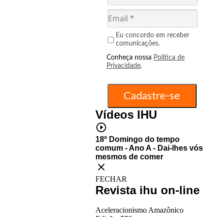
Eu concordo em receber
comunicações.
Conheça nossa
Política de
Privacidade
.
Vídeos IHU
play_circle_outline
18º Domingo do tempo
comum - Ano A - Dai-lhes vós
mesmos de comer
close
FECHAR
Revista ihu on-line
Aceleracionismo Amazônico