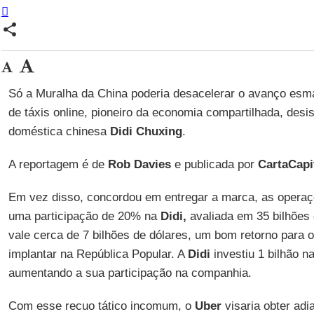
share
Só a Muralha da China poderia desacelerar o avanço es
de táxis online, pioneiro da economia compartilhada, desis
doméstica chinesa
Didi Chuxing
.
A reportagem é de
Rob Davies
e publicada por
CartaCapit
Em vez disso, concordou em entregar a marca, as operaç
uma participação de 20% na
Didi,
avaliada em 35 bilhões 
vale cerca de 7 bilhões de dólares, um bom retorno para o
implantar na República Popular. A
Didi
investiu 1 bilhão n
aumentando a sua participação na companhia.
Com esse recuo tático incomum, o
Uber
visaria obter ad