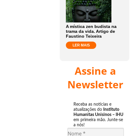
A mística zen budista na
trama da vida. Artigo de
Faustino Teixeira
LER MAIS
Assine a
Newsletter
Receba as notícias e
atualizações do
Instituto
Humanitas Unisinos – IHU
em primeira mão. Junte-se
a nós!