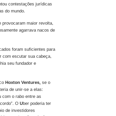
ntou contestações jurídicas
ias do mundo.
e provocaram maior revolta,
osamente agarrava nacos de
ados foram suficientes para
er com escutar sua cabeça,
hia seu fundador e
sco
Hoxton Ventures,
se o
eria de unir-se a elas:
u com o rabo entre as
acordo”. O
U
ber poderia ter
io de investidores