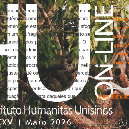
Buscar selecionar os
pobres
em um choque
Buscar
sistêmico como o atual é como procurar o
homem que está mais prestes a se afogar
um cho
em um naufrágio e deixar que o resto se
atual 
afunde. Todos precisamos de ajuda. O
que est
processo administrativo necessário para
em um 
identificar os mais necessitados será
resto 
caótico, burocrático, cronicamente ineficaz e
injusto. E até os políticos podem perceber
que pouquíssimos servidores públicos estão
dispostos a verificar a renda, a riqueza e a
situação trabalhista daqueles que solicitam
ajuda financei
O que os
economistas
deveriam saber a esta altura é que
concebidos para alcançar exclusivamente os pobres se
enormes falhas de exclusão. Em outras palavras, não al