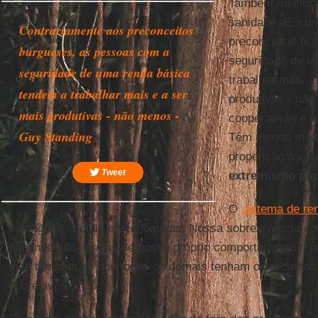
Também melhoram
sanidade. E, con
Contrariamente aos preconceitos
preconceitos bu
burgueses, as pessoas com a
seguridade de 
seguridade de uma renda básica
trabalhar mais -
tendem a trabalhar mais e a ser
produtivas - nã
mais produtivas - não menos -
cooperativas e t
Guy Standing
Têm menos medo
propensão a vot
Tweet
extremismo
pop
O
sistema de re
vantagens sociais e econômicas. Nossa sobrevivência co
depende não apenas de nosso próprio comportamento e n
mas também de que todos os demais tenham os recursos
sobreviver.