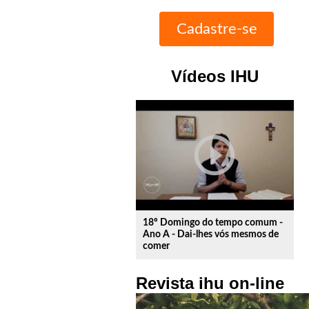
Vídeos IHU
play_circle_outline
18º Domingo do tempo comum -
Ano A - Dai-lhes vós mesmos de
comer
Revista ihu on-line