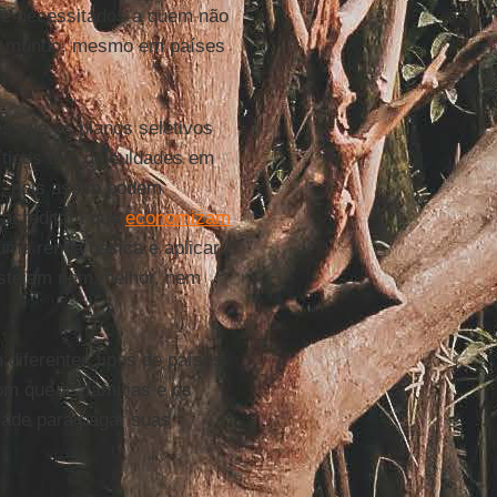
 de necessitados a quem não
 o mundo, mesmo em países
es que os planos seletivos
ticos têm dificuldades em
r, pois assim podem
 acreditam que
economizam
 uma renda básica e aplicar
estejam nem melhor, nem
diferentes tipos de países
om que as famílias e os
dade para pagar suas