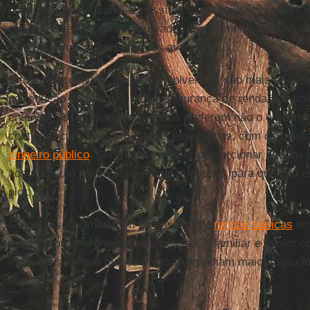
destinatários do plano. É possível que haja 40% ou mais
chega. Esse fato foi comprovado repetidamente em todo
com sistemas administrativos avançados.
Dito de outro modo, os planos universais são mais eficaz
na redução da pobreza e da insegurança de renda. Os polí
entender esse paradoxo e muitos preferem não o entende
continuar com seus programas específicos, com os quais
dinheiro público
. Seria muito melhor proporcionar a todos
aos ricos um ligeiro aumento de impostos, para que não 
pior.
O que descobrimos com os ensaios de
rendas básicas
em 
é que reforçam a resistência pessoal e familiar e fazem c
indivíduos sofram menos pressão e tenham maior capaci
dívidas.