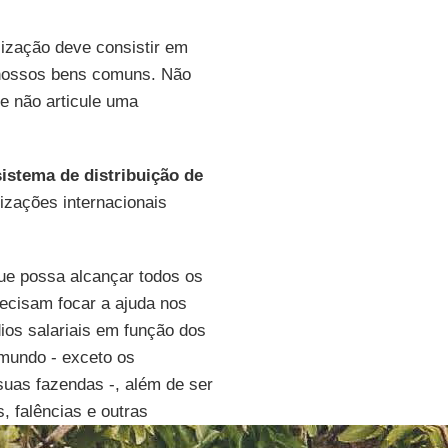
lização deve consistir em
nossos bens comuns. Não
ue não articule uma
istema de distribuição de
izações internacionais
ue possa alcançar todos os
ecisam focar a ajuda nos
ios salariais em função dos
 mundo - exceto os
suas fazendas -, além de ser
, falências e outras