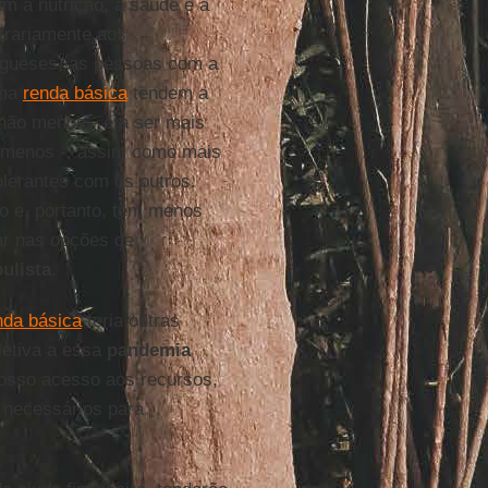
 a nutrição, a saúde e a
trariamente aos
rgueses, as pessoas com a
uma
renda básica
tendem a
 não menos - e a ser mais
o menos -, assim como mais
olerantes com os outros.
 e, portanto, têm menos
ar nas opções de
ulista
.
nda básica
teria outras
letiva a essa
pandemia
osso acesso aos recursos,
 necessários para