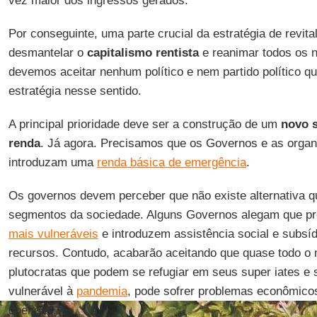
vez maior dos ingressos gerados.
Por conseguinte, uma parte crucial da estratégia de revita
desmantelar o
capitalismo rentista
e reanimar todos os 
devemos aceitar nenhum político e nem partido político q
estratégia nesse sentido.
A principal prioridade deve ser a construção de um
novo s
renda
. Já agora. Precisamos que os Governos e as organ
introduzam uma
renda básica de emergência
.
Os governos devem perceber que não existe alternativa q
segmentos da sociedade. Alguns Governos alegam que pr
mais vulneráveis
e introduzem assistência social e subsíd
recursos. Contudo, acabarão aceitando que quase todo o
plutocratas que podem se refugiar em seus super iates e 
vulnerável à
pandemia
, pode sofrer problemas econômicos
doenças.