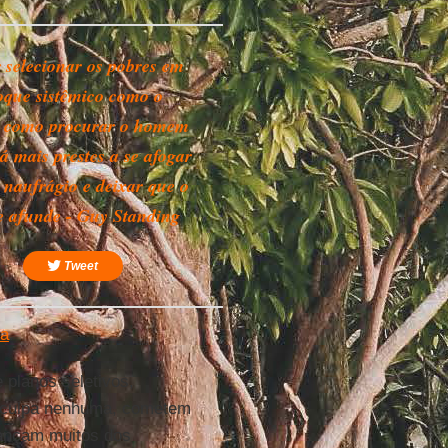
 selecionar os pobres em
que sistêmico como o
é como procurar o homem
á mais prestes a se afogar
naufrágio e deixar que o
se afunde - Guy Standing
Tweet
ra
.
 planos seletivos,
m culpa nenhuma, cometem
cançam muitos dos