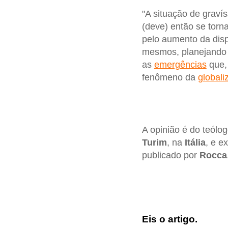
"A situação de graví
(deve) então se tor
pelo aumento da dis
mesmos, planejando 
as
emergências
que, 
fenômeno da
globali
A opinião é do teólog
Turim
, na
Itália
, e e
publicado por
Rocca
Eis o artigo.