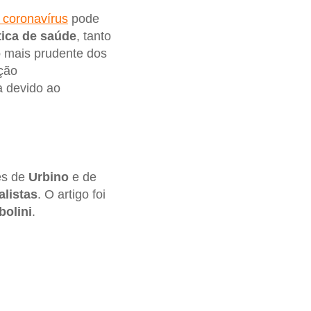
 coronavírus
pode
tica de saúde
, tanto
o
mais prudente dos
ção
a devido ao
es de
Urbino
e de
alistas
. O artigo foi
bolini
.