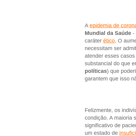
A
epidemia de corona
Mundial da Saúde
-
caráter
ético
. O aum
necessitam ser admit
atender esses casos 
substancial do que 
políticas
) que poder
garantem que isso n
Felizmente, os indiv
condição. A maioria 
significativo de paci
um estado de
insufic