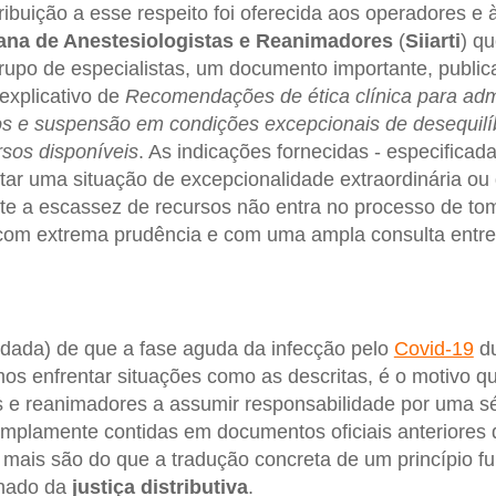
ibuição a esse respeito foi oferecida aos operadores e à
iana de Anestesiologistas e Reanimadores
(
Siiarti
) q
rupo de especialistas, um documento importante, publi
explicativo de
Recomendações de ética clínica para ad
os e suspensão em condições excepcionais de desequilíb
sos disponíveis
. As indicações fornecidas - especificada
tar uma situação de excepcionalidade extraordinária ou
e a escassez de recursos não entra no processo de tom
om extrema prudência e com uma ampla consulta entre o
ndada) de que a fase aguda da infecção pelo
Covid-19
du
os enfrentar situações como as descritas, é o motivo q
s e reanimadores a assumir responsabilidade por uma sé
 amplamente contidas em documentos oficiais anteriore
mais são do que a tradução concreta de um princípio f
onado da
justiça distributiva
.