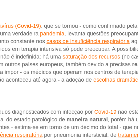
vírus (Covid-19)
, que se tornou - como confirmado pel
 uma verdadeira
pandemia
, levanta questões preocupant
ento constante nos
casos de insuficiência respiratória
ag
idos em terapia intensiva só pode preocupar. A possibil
não é indefinida; há uma
saturação dos recursos
(no cas
em outros países europeus, também devido a precisas
re
ia impor - os médicos que operam nos centros de terapia
ão aconteceu até agora - a adoção de
escolhas dramáti
íduos diagnosticados com infecção por
Covid-19
não est
sai do estado patológico de
maneira natural
, porém há 
entes - estima-se em torno de um décimo do total - que 
iência respiratória
por pneumonia intersticial, de
tratamen