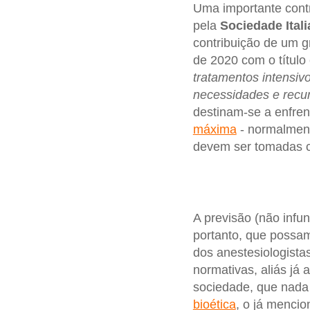
Uma importante contr
pela
Sociedade Ital
contribuição de um g
de 2020 com o título 
tratamentos intensiv
necessidades e recur
destinam-se a enfren
máxima
- normalment
devem ser tomadas c
A previsão (não infu
portanto, que possam
dos anestesiologista
normativas, aliás já
sociedade, que nada 
bioética
, o já menci