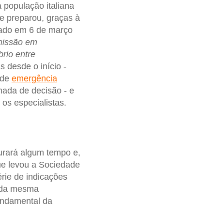
 população italiana
ue preparou, graças à
cado em 6 de março
missão em
rio entre
s desde o início -
 de
emergência
ada de decisão - e
s especialistas.
rará algum tempo e,
ue levou a Sociedade
rie de indicações
s da mesma
undamental da