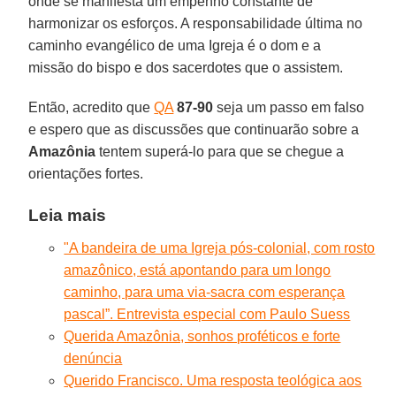
onde se manifesta um empenho constante de
harmonizar os esforços. A responsabilidade última no
caminho evangélico de uma Igreja é o dom e a
missão do bispo e dos sacerdotes que o assistem.
Então, acredito que
QA
87-90
seja um passo em falso
e espero que as discussões que continuarão sobre a
Amazônia
tentem superá-lo para que se chegue a
orientações fortes.
Leia mais
"A bandeira de uma Igreja pós-colonial, com rosto
amazônico, está apontando para um longo
caminho, para uma via-sacra com esperança
pascal”. Entrevista especial com Paulo Suess
Querida Amazônia, sonhos proféticos e forte
denúncia
Querido Francisco. Uma resposta teológica aos