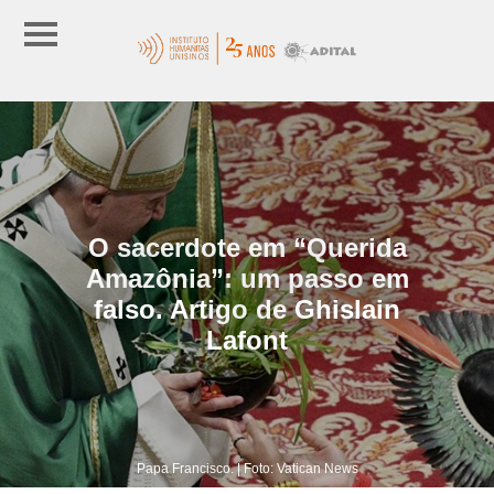
O sacerdote em “Querida
Amazônia”: um passo em
falso. Artigo de Ghislain
Lafont
Papa Francisco. | Foto: Vatican News