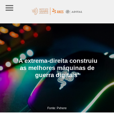
‘A extrema-direita construiu
as melhores máquinas de
guerra digitais’
Fonte: Pxhere