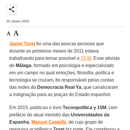
share
29 Janeiro 2020
Javier
Toret
foi uma das poucas pessoas que
durante os primeiros meses de 2011 estava
trabalhando para tornar possível o
15-M
. Esse ativista
de
Málaga
, formado em psicologia e especializado
em um campo no qual emoções, filosofia, política e
tecnologia se cruzam, foi responsável pelas contas
das redes do
Democracia Real Ya
, que canalizaram
a indignação para as praças do Estado espanhol.
Em 2015, publicou o livro
Tecnopolítica
y 15M
, com
prefácio do atual ministro das
Universidades da
Espanha
,
Manuel
Castells
, de cujo grupo de
pesquisa acadêmica
Toret
faz parte. Ele coordenou a