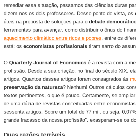
remediar essa situação, passamos das ciências duras para
dizem-nos os dois professores. Desse ponto de vista, os
úteis na proposta de soluções para o
debate democrátic
ferramentas para avançar, como distribuir o ônus do finan
aquecimento climático entre ricos e pobres
, entre os dife
está: os
economistas
profissionais
tiram sarro do assun
O
Quarterly Journal of Economics
é a revista com a mel
profissão. Desde a sua criação, no final do século XIX, el
artigos. Quantos desses artigos foram consagrados às
mu
preservação da natureza
? Nenhum! Outros cálculos cons
textos pertinentes, o que é pouco. Certamente, se amplia
de uma dúzia de revistas conceituadas entre economista
sessenta artigos. Sobre um total de 77 mil, ou seja, 0,07
grande fracasso da nossa profissão”, exasperam-se os do
Duas razões terríveis