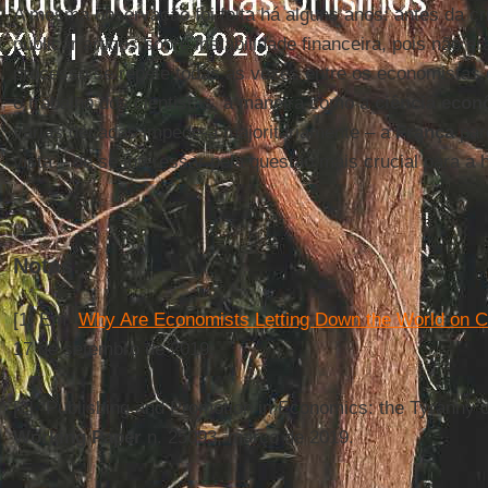
A mesma observação foi feita há alguns anos: antes da c
publicar artigos sobre instabilidade financeira, pois não
processo se repete todas as vezes entre os economistas 
o trabalho dos cientistas, a maneira como a
ciência econ
várias décadas impede-a majoritariamente – a
França
par
vista – de se interessar pela questão mais crucial para a
Notas:
[1] Em “
Why Are Economists Letting Down the World on 
17 de setembro de 2019.
[2] “Publishing and Promotion in Economics: the Tyranny o
Working Paper
n. 25093, março de 2019.