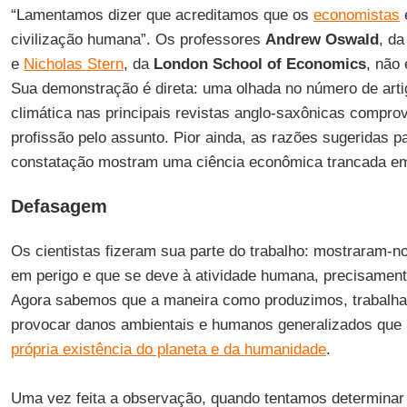
“Lamentamos dizer que acreditamos que os
economistas
civilização humana”. Os professores
Andrew Oswald
, d
e
Nicholas Stern
, da
London School of Economics
, não 
Sua demonstração é direta: uma olhada no número de art
climática nas principais revistas anglo-saxônicas comprov
profissão pelo assunto. Pior ainda, as razões sugeridas p
constatação mostram uma ciência econômica trancada em 
Defasagem
Os cientistas fizeram sua parte do trabalho: mostraram-n
em perigo e que se deve à atividade humana, precisament
Agora sabemos que a maneira como produzimos, trabal
provocar danos ambientais e humanos generalizados qu
própria existência do planeta e da humanidade
.
Uma vez feita a observação, quando tentamos determinar