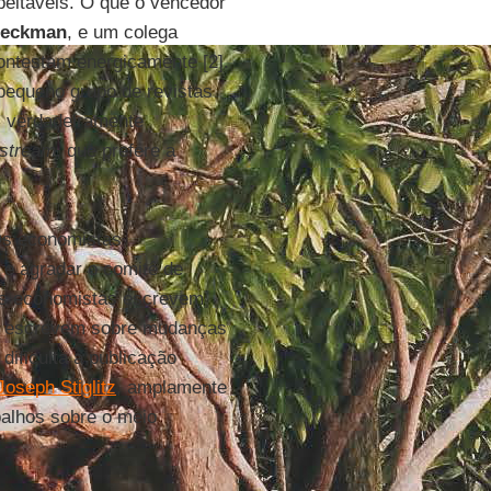
peitáveis. O que o vencedor
Heckman
, e um colega
ontestam energicamente [2].
pequeno grupo de revistas
os verdadeiramente
stream
, que prefere a
Os economistas
i e agradar o comitê de
cos economistas escrevem
ão escrevem sobre mudanças
dificulta a publicação
Joseph Stiglitz
, amplamente
balhos sobre o meio