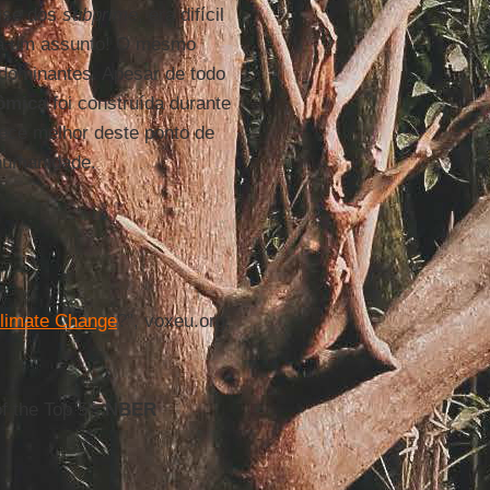
rise dos
subprime
, era difícil
 era um assunto! O mesmo
dominantes. Apesar de todo
ômica
foi construída durante
ece melhor deste ponto de
 humanidade.
Climate Change
?”, voxeu.org,
f the Top 5”,
NBER