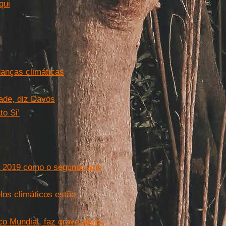
qui
.
anças climáticas
dade, diz Davos
to Si’
a 2019 como o segundo ano
os climáticos estão
o Mundial, faz grave alerta