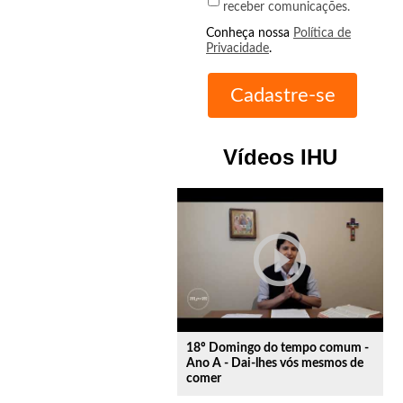
receber comunicações.
Conheça nossa
Política de
Privacidade
.
Vídeos IHU
play_circle_outline
18º Domingo do tempo comum -
Ano A - Dai-lhes vós mesmos de
comer