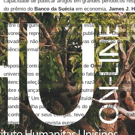
capacidade de publicar artigos em grandes periódicos res
do prêmio do
Banco da Suécia
em economia,
James J. 
chamaram de “
tirania do top 5
”, uma situação que eles c
Entre os argumentos apresentados está o seguinte: esse 
favorece a reprodução de ideias já publicadas. “Os artig
inovadores não sobrevivem às provas de seleção do
main
“ciência normal” à “nova ciência”.
Depois encontramos a observação de
Oswald
e
Stern
: “
universitários estão obcecados pelo fato de publicar em s
potencial seleção. Pensamos que a razão pela qual pou
sobre mudanças climáticas é que outros economistas n
climáticas!” Um processo autoinstituído de
status quo
que 
quando se olha para as evoluções do mundo. Até mesmo
reconhecido por seus colegas, teve que publicar seus tra
ambiente em uma revista europeia! [3]