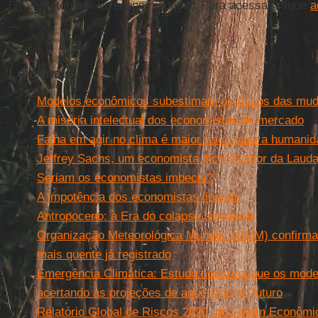
[3] Ver alternatives-economiques.fr. Para acessar clique
a
Leia mais
Modelos econômicos subestimam os riscos das mud
A miséria intelectual dos economistas de mercado
Falha em agir no clima é maior risco para a humani
Jeffrey Sachs, um economista incentivador da Lauda
Seriam os economistas imbecis?
A impotência dos economistas liberais
Antropoceno: a Era do colapso ambiental
Organização Meteorológica Mundial (OMM) confirm
mais quente já registrado
Emergência Climática: Estudo confirma que os model
acertando as projeções de aquecimento futuro
Relatório Global de Riscos 2020, do Fórum Econômic