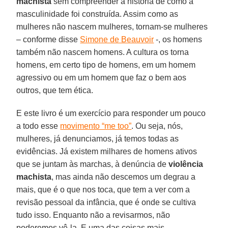
machista
sem compreender a história de como a
masculinidade foi construída. Assim como as
mulheres não nascem mulheres, tornam-se mulheres
– conforme disse
Simone de Beauvoir
-, os homens
também não nascem homens. A cultura os torna
homens, em certo tipo de homens, em um homem
agressivo ou em um homem que faz o bem aos
outros, que tem ética.
E este livro é um exercício para responder um pouco
a todo esse
movimento “me too”
. Ou seja, nós,
mulheres, já denunciamos, já temos todas as
evidências. Já existem milhares de homens ativos
que se juntam às marchas, à denúncia de
violência
machista
, mas ainda não descemos um degrau a
mais, que é o que nos toca, que tem a ver com a
revisão pessoal da infância, que é onde se cultiva
tudo isso. Enquanto não a revisarmos, não
poderemos vê-la. E uma das coisas mais