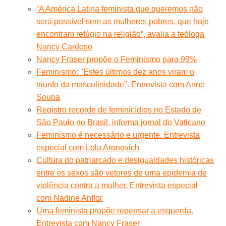
“A América Latina feminista que queremos não
será possível sem as mulheres pobres, que hoje
encontram refúgio na religião”, avalia a teóloga
Nancy Cardoso
Nancy Fraser propõe o Feminismo para 99%
Feminismo: "Estes últimos dez anos viram o
triunfo da masculinidade". Entrevista com Anne
Soupa
Registro recorde de feminicídios no Estado de
São Paulo no Brasil, informa jornal do Vaticano
Feminismo é necessário e urgente. Entrevista
especial com Lola Aronovich
Cultura do patriarcado e desigualdades históricas
entre os sexos são vetores de uma epidemia de
violência contra a mulher. Entrevista especial
com Nadine Anflor
Uma feminista propõe repensar a esquerda.
Entrevista com Nancy Fraser