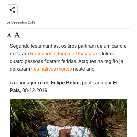
share
09 Dezembro 2019
Segundo testemunhas, os tiros partiram de um carro e
mataram
Raimundo e Firmino Guajajara
. Outras
quatro pessoas ficaram feridas. Ataques na região já
deixaram
três nativos mortos
neste ano.
A reportagem é de
Felipe
Betim
, publicada por
El
País
, 08-12-2019.