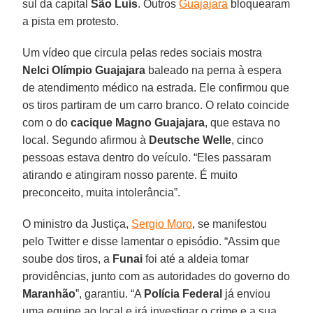
sul da capital
São
Luís
. Outros
Guajajara
bloquearam
a pista em protesto.
Um vídeo que circula pelas redes sociais mostra
Nelci Olímpio Guajajara
baleado na perna à espera
de atendimento médico na estrada. Ele confirmou que
os tiros partiram de um carro branco. O relato coincide
com o do
cacique Magno Guajajara
, que estava no
local. Segundo afirmou à
Deutsche Welle
, cinco
pessoas estava dentro do veículo. “Eles passaram
atirando e atingiram nosso parente. É muito
preconceito, muita intolerância”.
O ministro da Justiça,
Sergio Moro
, se manifestou
pelo Twitter e disse lamentar o episódio. “Assim que
soube dos tiros, a
Funai
foi até a aldeia tomar
providências, junto com as autoridades do governo do
Maranhão
”, garantiu. “A
Polícia Federal
já enviou
uma equipe ao local e irá investigar o crime e a sua