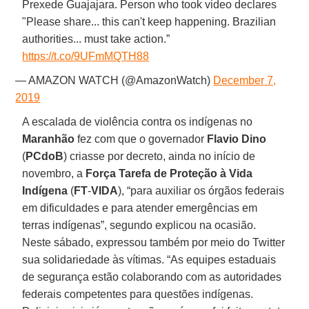
Prexede Guajajara. Person who took video declares
"Please share... this can't keep happening. Brazilian
authorities... must take action.”
https://t.co/9UFmMQTH88
— AMAZON WATCH (@AmazonWatch)
December 7,
2019
A escalada de violência contra os indígenas no
Maranhão
fez com que o governador
Flavio Dino
(
PCdoB
) criasse por decreto, ainda no início de
novembro, a
Força Tarefa de Proteção à Vida
Indígena
(
FT
-
VIDA
), “para auxiliar os órgãos federais
em dificuldades e para atender emergências em
terras indígenas”, segundo explicou na ocasião.
Neste sábado, expressou também por meio do Twitter
sua solidariedade às vítimas. “As equipes estaduais
de segurança estão colaborando com as autoridades
federais competentes para questões indígenas.