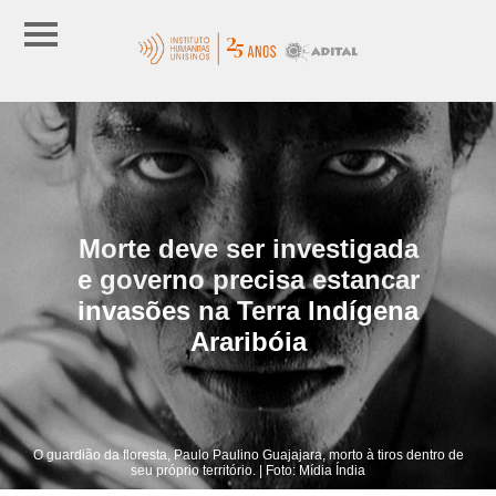
Morte deve ser investigada
e governo precisa estancar
invasões na Terra Indígena
Araribóia
O guardião da floresta, Paulo Paulino Guajajara, morto à tiros dentro de
seu próprio território. | Foto: Mídia Índia