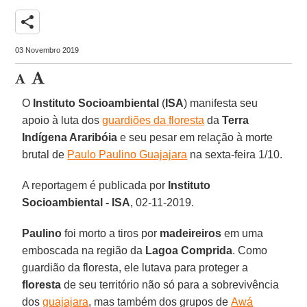
share
03 Novembro 2019
O
Instituto Socioambiental
(
ISA
) manifesta seu
apoio à luta dos
guardiões da floresta
da
Terra
Indígena Araribóia
e seu pesar em relação à morte
brutal de
Paulo Paulino Guajajara
na sexta-feira 1/10.
A reportagem é publicada por
Instituto
Socioambiental - ISA
, 02-11-2019.
Paulino
foi morto a tiros por
madeireiros
em uma
emboscada na região da
Lagoa Comprida
. Como
guardião da floresta, ele lutava para proteger a
floresta
de seu território não só para a sobrevivência
dos
guajajara
, mas também dos grupos de
Awá